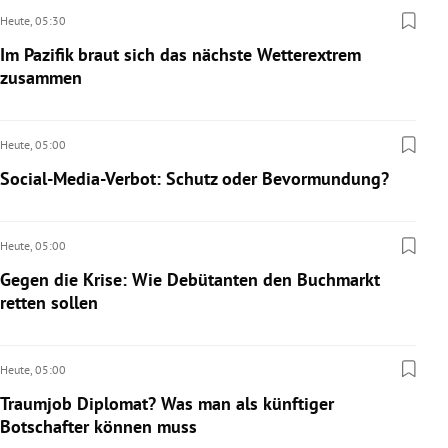
Heute,
05:30
Im Pazifik braut sich das nächste Wetterextrem
zusammen
Heute,
05:00
Social-Media-Verbot: Schutz oder Bevormundung?
Heute,
05:00
Gegen die Krise: Wie Debütanten den Buchmarkt
retten sollen
Heute,
05:00
Traumjob Diplomat? Was man als künftiger
Botschafter können muss