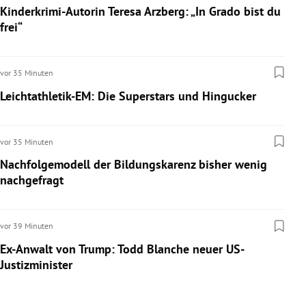
Kinderkrimi-Autorin Teresa Arzberg: „In Grado bist du
rreich Untermenü
frei“
rt Untermenü
vor 35 Minuten
schaft Untermenü
Leichtathletik-EM: Die Superstars und Hingucker
s Untermenü
vor 35 Minuten
zeit Untermenü
Nachfolgemodell der Bildungskarenz bisher wenig
undheit Untermenü
nachgefragt
tur Untermenü
vor 39 Minuten
nung Untermenü
Ex-Anwalt von Trump: Todd Blanche neuer US-
Justizminister
lität Untermenü