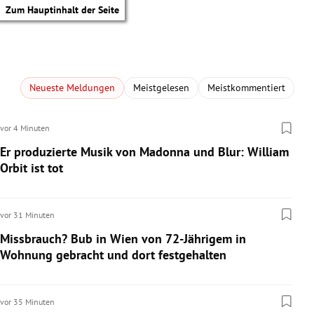
Zum Hauptinhalt der Seite
Neueste Meldungen
Meistgelesen
Meistkommentiert
vor 4 Minuten
Er produzierte Musik von Madonna und Blur: William
Orbit ist tot
vor 31 Minuten
Missbrauch? Bub in Wien von 72-Jährigem in
Wohnung gebracht und dort festgehalten
tik Untermenü
vor 35 Minuten