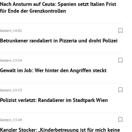
Nach Ansturm auf Ceuta: Spanien setzt Italien Frist
für Ende der Grenzkontrollen
Gestern,
14:02
Betrunkener randaliert in Pizzeria und droht Polizei
Gestern,
13:54
Gewalt im Job: Wer hinter den Angriffen steckt
Gestern,
13:53
Polizist verletzt: Randalierer im Stadtpark Wien
Gestern,
13:49
Kanzler Stocker: „Kinderbetreuung ist für mich keine