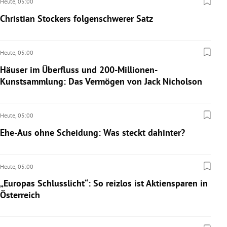
Heute,
05:00
Christian Stockers folgenschwerer Satz
Heute,
05:00
Häuser im Überfluss und 200-Millionen-
Kunstsammlung: Das Vermögen von Jack Nicholson
Heute,
05:00
Ehe-Aus ohne Scheidung: Was steckt dahinter?
Heute,
05:00
„Europas Schlusslicht“: So reizlos ist Aktiensparen in
Österreich