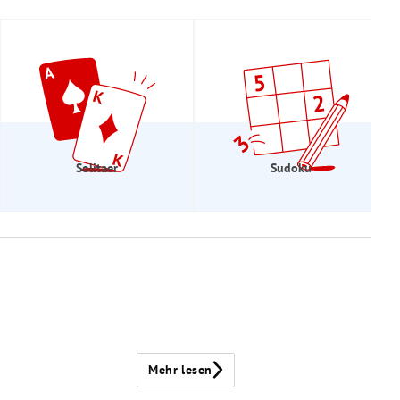
Solitaer
Sudoku
Mehr lesen