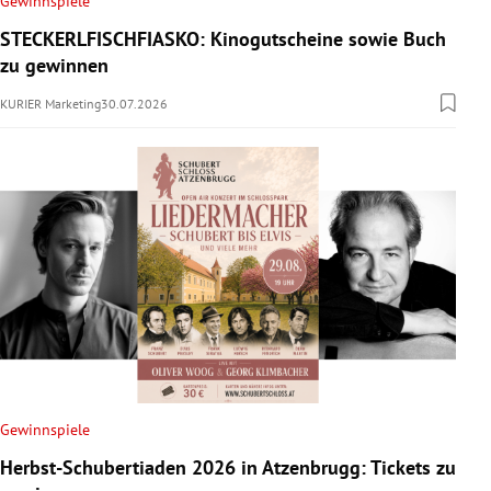
Gewinnspiele
rreich Untermenü
STECKERLFISCHFIASKO: Kinogutscheine sowie Buch
zu gewinnen
rt Untermenü
KURIER Marketing
30.07.2026
schaft Untermenü
s Untermenü
zeit Untermenü
undheit Untermenü
tur Untermenü
nung Untermenü
Gewinnspiele
lität Untermenü
Herbst-Schubertiaden 2026 in Atzenbrugg: Tickets zu