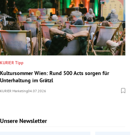
KURIER Tipp
Kultursommer Wien: Rund 500 Acts sorgen für
Unterhaltung im Grätzl
KURIER Marketing
04.07.2026
Unsere Newsletter
Slide 1 von 6