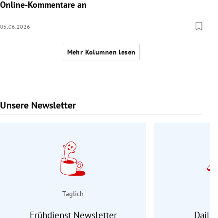
Online-Kommentare an
05.06.2026
Mehr Kolumnen lesen
Unsere Newsletter
Slide 1 von 9
Täglich
Frühdienst Newsletter
Daily