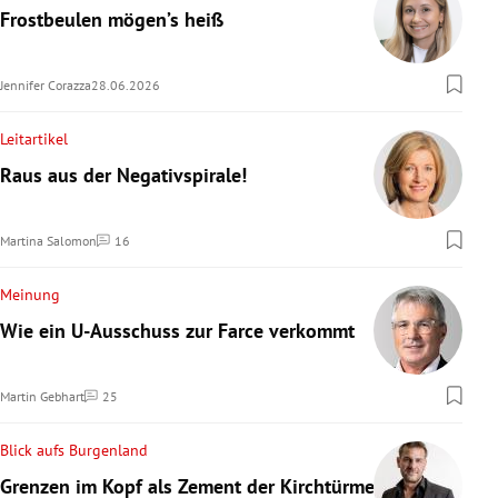
Frostbeulen mögen’s heiß
Jennifer Corazza
28.06.2026
Leitartikel
Raus aus der Negativspirale!
Martina Salomon
16
Kommentare
Meinung
Wie ein U-Ausschuss zur Farce verkommt
Martin Gebhart
25
Kommentare
Blick aufs Burgenland
Grenzen im Kopf als Zement der Kirchtürme