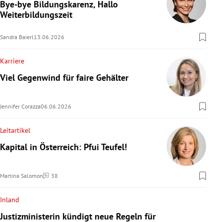
Bye-bye Bildungskarenz, Hallo
Weiterbildungszeit
Sandra Baierl
13.06.2026
Karriere
Viel Gegenwind für faire Gehälter
Jennifer Corazza
06.06.2026
Leitartikel
Kapital in Österreich: Pfui Teufel!
Martina Salomon
38
Kommentare
Inland
Justizministerin kündigt neue Regeln für