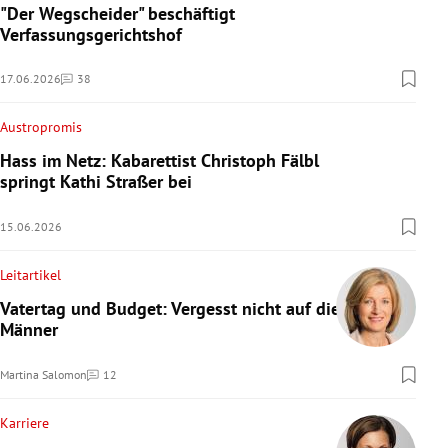
"Der Wegscheider" beschäftigt
Verfassungsgerichtshof
17.06.2026
38
Kommentare
Austropromis
Hass im Netz: Kabarettist Christoph Fälbl
springt Kathi Straßer bei
15.06.2026
Leitartikel
Vatertag und Budget: Vergesst nicht auf die
Männer
Martina Salomon
12
Kommentare
Karriere