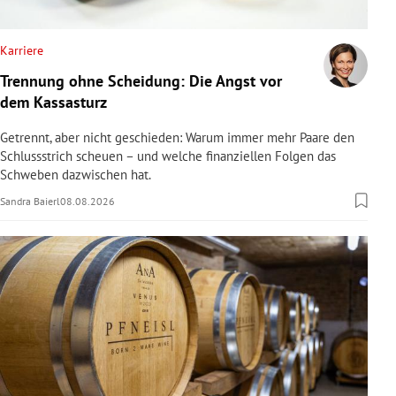
rreich Untermenü
Karriere
rt Untermenü
Trennung ohne Scheidung: Die Angst vor
dem Kassasturz
schaft Untermenü
Getrennt, aber nicht geschieden: Warum immer mehr Paare den
s Untermenü
Schlussstrich scheuen – und welche finanziellen Folgen das
Schweben dazwischen hat.
zeit Untermenü
Sandra Baierl
08.08.2026
undheit Untermenü
tur Untermenü
nung Untermenü
lität Untermenü