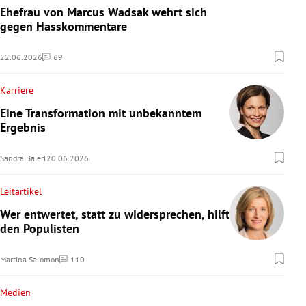
Ehefrau von Marcus Wadsak wehrt sich
gegen Hasskommentare
22.06.2026
69
Kommentare
Karriere
Eine Transformation mit unbekanntem
Ergebnis
Sandra Baierl
20.06.2026
Leitartikel
Wer entwertet, statt zu widersprechen, hilft
den Populisten
Martina Salomon
110
Kommentare
Medien