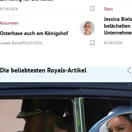
Stars
07.04.2026
Jessica Bie
Kolumnen
belächelten
Unternehme
Osterhase auch am Königshof
01.08.2026
Lisbeth Bischoff
30.03.2026
Die beliebtesten Royals-Artikel
Slide 1 von 7