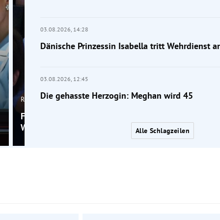
03.08.2026,
14:28
Dänische Prinzessin Isabella tritt Wehrdienst a
03.08.2026,
12:45
Die gehasste Herzogin: Meghan wird 45
Royals
Foto: Prinz George mit 13 schon fast so groß wie
William mit 1,91 Metern
Alle Schlagzeilen