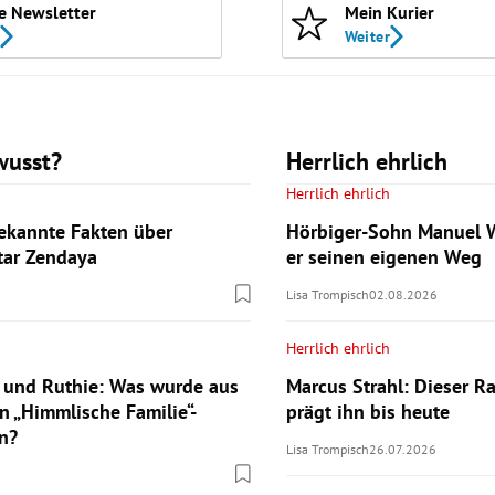
e Newsletter
Mein Kurier
Weiter
wusst?
Herrlich ehrlich
Herrlich ehrlich
ekannte Fakten über
Hörbiger-Sohn Manuel W
tar Zendaya
er seinen eigenen Weg
Lisa Trompisch
02.08.2026
Herrlich ehrlich
 und Ruthie: Was wurde aus
Marcus Strahl: Dieser Ra
n „Himmlische Familie“-
prägt ihn bis heute
n?
Lisa Trompisch
26.07.2026