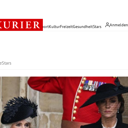
Anmelde
rreich
Politik
Wirtschaft
Sport
Kultur
Freizeit
Gesundheit
Stars
e
Stars