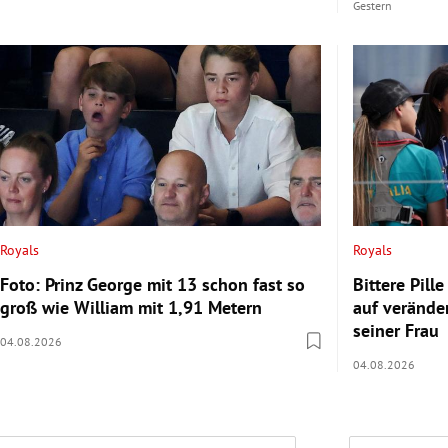
Gestern
Royals
Royals
Foto: Prinz George mit 13 schon fast so
Bittere Pill
groß wie William mit 1,91 Metern
auf verände
seiner Frau
04.08.2026
04.08.2026