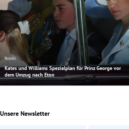
Royals
Kates und Williams Spezialplan für Prinz George vor
dem Umzug nach Eton
Unsere Newsletter
Slide 1 von 2