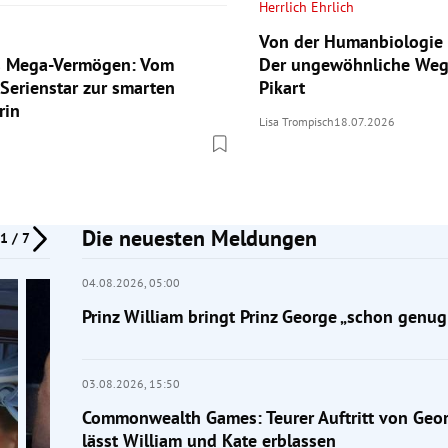
Herrlich Ehrlich
Von der Humanbiologie 
ls Mega-Vermögen: Vom
Der ungewöhnliche Weg
 Serienstar zur smarten
Pikart
rin
Lisa Trompisch
18.07.2026
Die neuesten Meldungen
1 / 7
04.08.2026,
05:00
Prinz William bringt Prinz George „schon genug
03.08.2026,
15:50
Commonwealth Games: Teurer Auftritt von Geor
lässt William und Kate erblassen