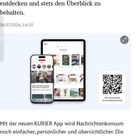
entdecken und stets den Überblick zu
rreich Untermenü
behalten.
rt Untermenü
06.07.2026, 14:10
schaft Untermenü
Copyright-Hinweis öffnen/schließen
s Untermenü
zeit Untermenü
undheit Untermenü
tur Untermenü
nung Untermenü
lität Untermenü
Mit der neuen KURIER App wird Nachrichtenkonsum
noch einfacher, persönlicher und übersichtlicher. Die