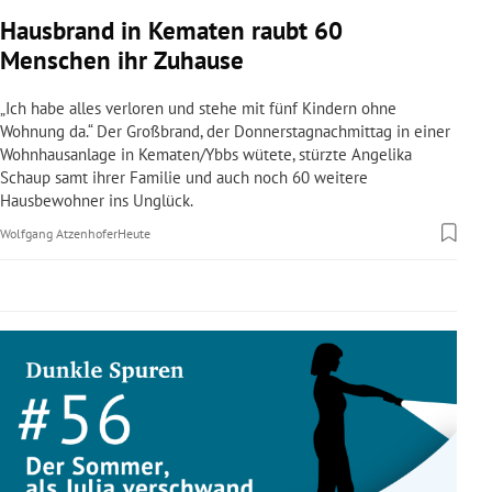
rreich Untermenü
Hausbrand in Kematen raubt 60
Menschen ihr Zuhause
rt Untermenü
„Ich habe alles verloren und stehe mit fünf Kindern ohne
schaft Untermenü
Wohnung da.“ Der Großbrand, der Donnerstagnachmittag in einer
Wohnhausanlage in Kematen/Ybbs wütete, stürzte Angelika
Schaup samt ihrer Familie und auch noch 60 weitere
s Untermenü
Hausbewohner ins Unglück.
zeit Untermenü
Wolfgang Atzenhofer
Heute
undheit Untermenü
tur Untermenü
nung Untermenü
lität Untermenü