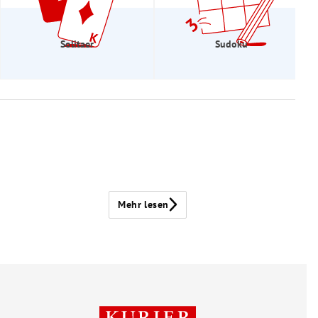
Solitaer
Sudoku
Mehr lesen