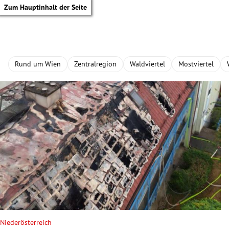
Zum Hauptinhalt der Seite
Rund um Wien
Zentralregion
Waldviertel
Mostviertel
tik Untermenü
Niederösterreich