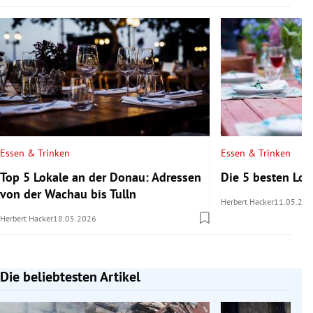
Essen & Trinken
Essen & Trinken
Top 5 Lokale an der Donau: Adressen
Die 5 besten Lo
von der Wachau bis Tulln
Herbert Hacker
11.05.202
Herbert Hacker
18.05.2026
Die beliebtesten Artikel
Slide 1 von 7