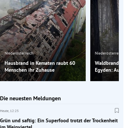
Niederösterreich
Niederösterreich
Hausbrand in Kematen raubt 60
Waldbrand in F
Menschen ihr Zuhause
Egyden: Auslös
Die neuesten Meldungen
Heute,
12:25
Grün und saftig: Ein Superfood trotzt der Trockenheit
im Weinviertel