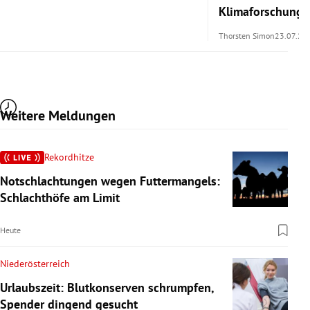
Klimaforschung 
Thorsten Simon
23.07.20
Weitere Meldungen
Rekordhitze
Notschlachtungen wegen Futtermangels:
Schlachthöfe am Limit
Heute
Niederösterreich
Urlaubszeit: Blutkonserven schrumpfen,
Spender dingend gesucht