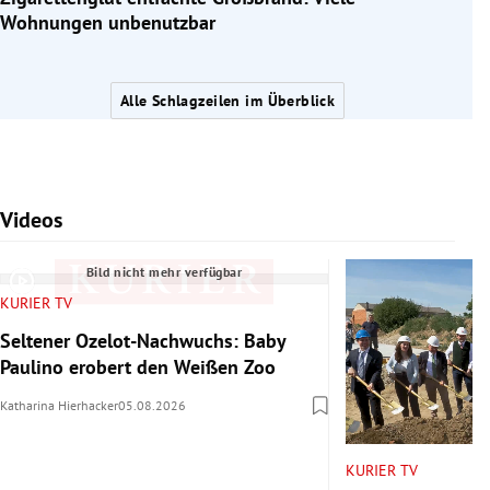
Wohnungen unbenutzbar
Alle Schlagzeilen im Überblick
Videos
Slide 1 von 7
Bild nicht mehr verfügbar
KURIER TV
Seltener Ozelot-Nachwuchs: Baby
Paulino erobert den Weißen Zoo
Katharina Hierhacker
05.08.2026
KURIER TV