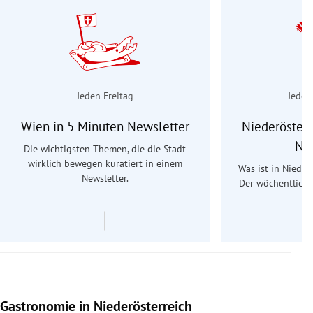
Jeden Freitag
Jeden
Wien in 5 Minuten Newsletter
Niederösterr
Ne
Die wichtigsten Themen, die die Stadt
wirklich bewegen kuratiert in einem
Was ist in Nieder
Newsletter.
Der wöchentliche
Re
Gastronomie in Niederösterreich
Slide 1 von 15