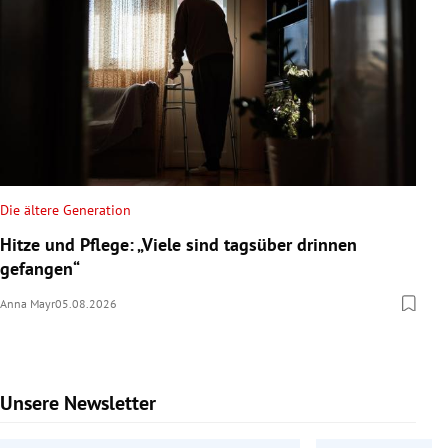
Die ältere Generation
Hitze und Pflege: „Viele sind tagsüber drinnen
gefangen“
Anna Mayr
05.08.2026
Unsere Newsletter
Slide 1 von 9