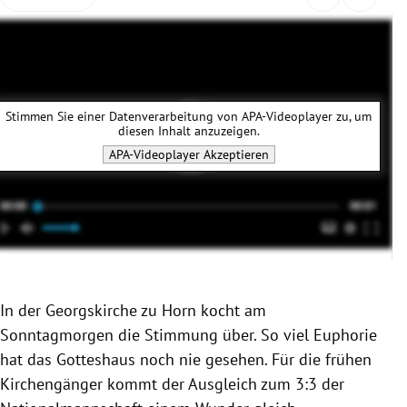
rreich Untermenü
rt Untermenü
schaft Untermenü
Stimmen Sie einer Datenverarbeitung von
APA-Videoplayer
zu, um
diesen Inhalt anzuzeigen.
s Untermenü
APA-Videoplayer
Akzeptieren
zeit Untermenü
undheit Untermenü
tur Untermenü
In der Georgskirche zu Horn kocht am
nung Untermenü
Sonntagmorgen die Stimmung über. So viel Euphorie
hat das Gotteshaus noch nie gesehen. Für die frühen
lität Untermenü
Kirchengänger kommt der Ausgleich zum 3:3 der