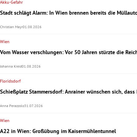
Akku-Gefahr
Stadt schlägt Alarm: In Wien brennen bereits die Müllaut
Christian Mayr
01.08.2026
Wien
Vom Wasser verschlungen: Vor 50 Jahren stürzte die Reic
Johanna Kreid
01.08.2026
Floridsdorf
Schießplatz Stammersdorf: Anrainer wünschen sich, dass P
Anna Perazzolo
31.07.2026
Wien
A22 in Wien: Großübung im Kaisermühlentunnel