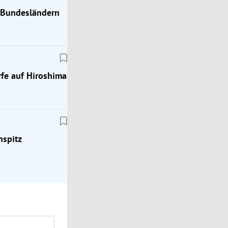
n Bundesländern
Wien
fe auf Hiroshima
Jugendkriminalität: Warum Wien Hilfe aus den
Bundesländern braucht
nspitz