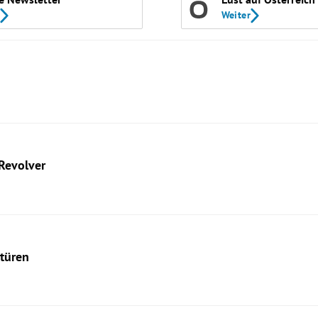
Weiter
Revolver
stüren