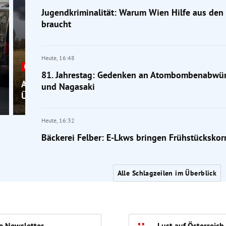
Jugendkriminalität: Warum Wien Hilfe aus de
braucht
Heute,
16:48
Rekordhitze
81. Jahrestag: Gedenken an Atombombenabwür
Auch nächste Woche über 35 Grad +
und Nagasaki
Überschwemmungen in Salzburg
Heute,
16:32
Bäckerei Felber: E-Lkws bringen Frühstückskor
Alle Schlagzeilen im Überblick
e Newsletter
Lust auf Österreich