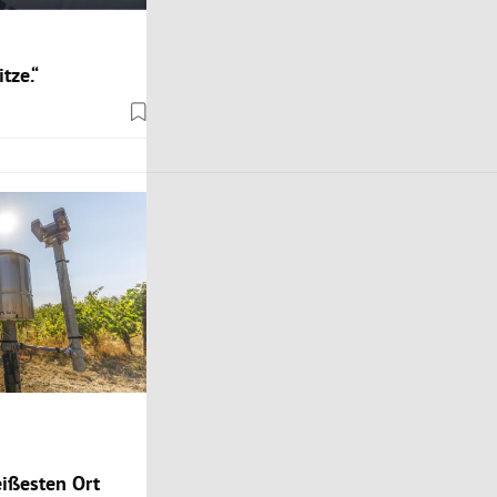
tze.“
ißesten Ort