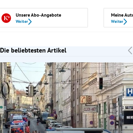
Unsere Abo-Angebote
Meine Aut
Weiter
Weiter
Die beliebtesten Artikel
Slide 1 von 7