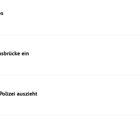
os
hsbrücke ein
olizei auszieht