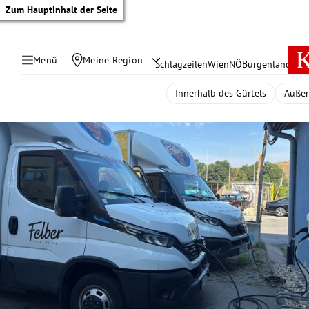
Zum Hauptinhalt der Seite
Menü
Meine Region
Schlagzeilen
Wien
NÖ
Burgenland
Öste
Innerhalb des Gürtels
Außer
tik Untermenü
rreich Untermenü