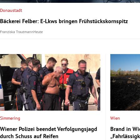
Donaustadt
rt Untermenü
Bäckerei Felber: E-Lkws bringen Frühstückskornspitz
schaft Untermenü
Franziska Trautmann
Heute
s Untermenü
zeit Untermenü
undheit Untermenü
tur Untermenü
nung Untermenü
lität Untermenü
Simmering
Wien
Wiener Polizei beendet Verfolgungsjagd
Brand in Wi
durch Schuss auf Reifen
„Fahrlässigk