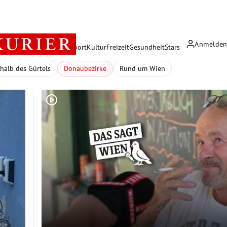
Anmelde
rreich
Politik
Wirtschaft
Sport
Kultur
Freizeit
Gesundheit
Stars
halb des Gürtels
Donaubezirke
Rund um Wien