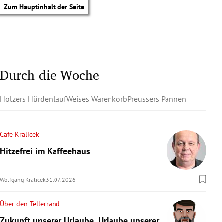
Zum Hauptinhalt der Seite
Durch die Woche
Holzers Hürdenlauf
Weises Warenkorb
Preussers Pannen
Cafe Kralicek
Hitzefrei im Kaffeehaus
Wolfgang Kralicek
31.07.2026
Über den Tellerrand
tik Untermenü
Zukunft unserer Urlaube, Urlaube unserer