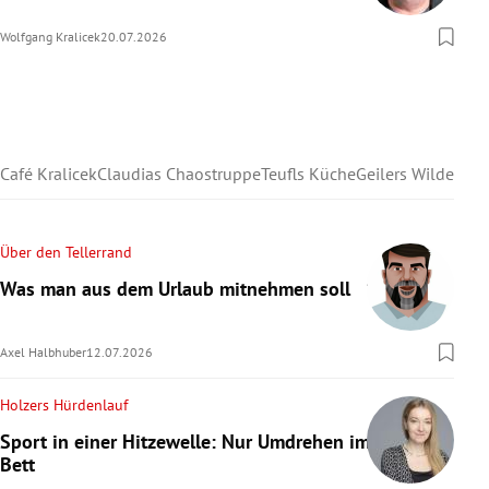
Wolfgang Kralicek
20.07.2026
Café Kralicek
Claudias Chaostruppe
Teufls Küche
Geilers Wilder We
Über den Tellerrand
Was man aus dem Urlaub mitnehmen soll
Axel Halbhuber
12.07.2026
Holzers Hürdenlauf
Sport in einer Hitzewelle: Nur Umdrehen im
Bett