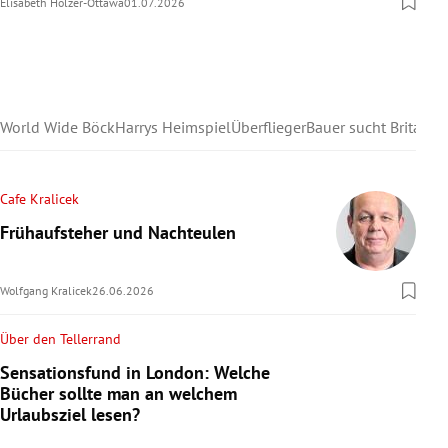
Elisabeth Holzer-Ottawa
01.07.2026
World Wide Böck
Harrys Heimspiel
Überflieger
Bauer sucht Britain
Cafe Kralicek
Frühaufsteher und Nachteulen
Wolfgang Kralicek
26.06.2026
Über den Tellerrand
Sensationsfund in London: Welche
Bücher sollte man an welchem
Urlaubsziel lesen?