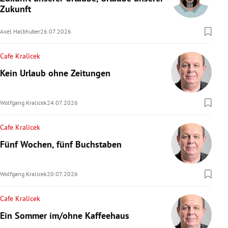
Zukunft
rreich Untermenü
Axel Halbhuber
26.07.2026
rt Untermenü
Cafe Kralicek
schaft Untermenü
Kein Urlaub ohne Zeitungen
s Untermenü
Wolfgang Kralicek
24.07.2026
zeit Untermenü
Cafe Kralicek
undheit Untermenü
Fünf Wochen, fünf Buchstaben
tur Untermenü
Wolfgang Kralicek
20.07.2026
nung Untermenü
Cafe Kralicek
lität Untermenü
Ein Sommer im/ohne Kaffeehaus