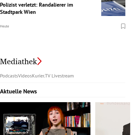
Polizist verletzt: Randalierer im
Stadtpark Wien
Heute
Mediathek
Podcasts
Videos
Kurier.TV Livestream
Aktuelle News
Slide 1 von 6