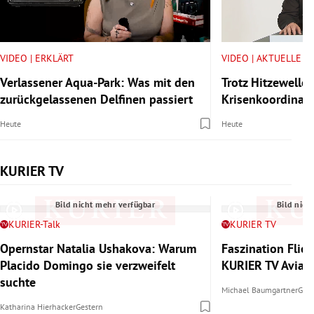
VIDEO | ERKLÄRT
VIDEO | AKTUELLE V
Verlassener Aqua-Park: Was mit den
Trotz Hitzewelle:
zurückgelassenen Delfinen passiert
Krisenkoordinator
Heute
Heute
KURIER TV
Slide 1 von 6
Bild nicht mehr verfügbar
Bild nich
KURIER-Talk
KURIER TV
Opernstar Natalia Ushakova: Warum
Faszination Flie
Placido Domingo sie verzweifelt
KURIER TV Aviat
suchte
Michael Baumgartner
Gest
Katharina Hierhacker
Gestern