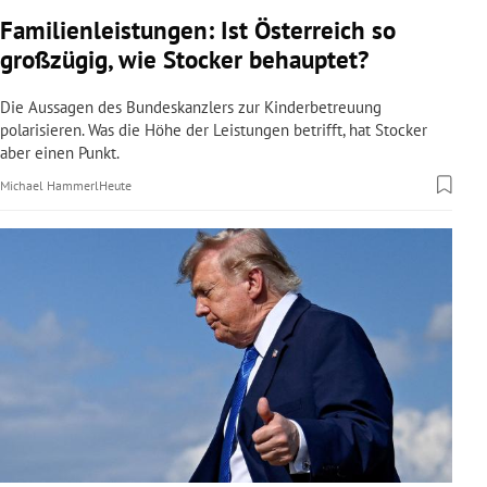
rreich Untermenü
Familienleistungen: Ist Österreich so
großzügig, wie Stocker behauptet?
rt Untermenü
Die Aussagen des Bundeskanzlers zur Kinderbetreuung
schaft Untermenü
polarisieren. Was die Höhe der Leistungen betrifft, hat Stocker
aber einen Punkt.
s Untermenü
Michael Hammerl
Heute
zeit Untermenü
undheit Untermenü
tur Untermenü
nung Untermenü
lität Untermenü