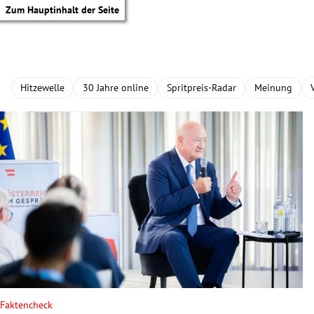
Zum Hauptinhalt der Seite
Hitzewelle
30 Jahre online
Spritpreis-Radar
Meinung
tik Untermenü
Faktencheck