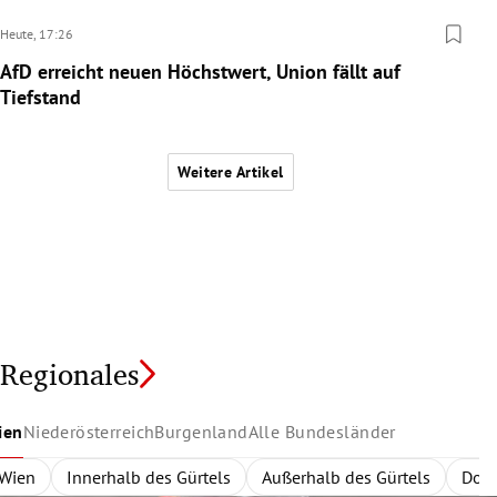
Heute,
17:26
AfD erreicht neuen Höchstwert, Union fällt auf
Tiefstand
Weitere Artikel
Regionales
ien
Niederösterreich
Burgenland
Alle Bundesländer
Wien
Niederösterreich
Burgenland
Alle Bundesländer
Innerhalb des Gürtels
Nordburgenland
Rund um Wien
Wien
Niederösterreich
Außerhalb des Gürtels
Eisenstadt
Zentralregion
Südburgenlan
Burgenland
Waldvier
Dona