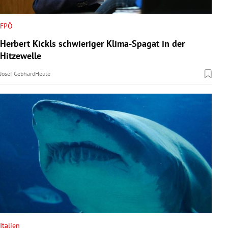
FPÖ
Herbert Kickls schwieriger Klima-Spagat in der
Hitzewelle
Josef Gebhard
Heute
Italien