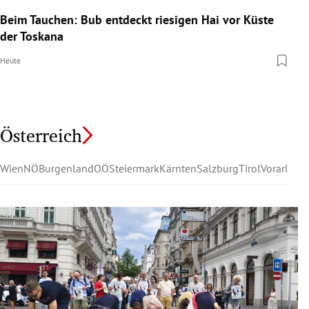
Beim Tauchen: Bub entdeckt riesigen Hai vor Küste
der Toskana
Heute
Österreich
Wien
NÖ
Burgenland
OÖ
Steiermark
Kärnten
Salzburg
Tirol
Vorarlber