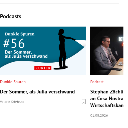
Podcasts
Slide 1 von 4
Podcast
Dunkle Spuren
Stephan Zöchling
Der Sommer, als Julia verschwand
an Cosa Nostra a
Valerie Krb
Heute
Wirtschaftskamm
01.08.2026