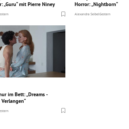
: „Guru“ mit Pierre Niney
Horror: „Nightborn“
estern
Alexandra Seibel
Gestern
ur im Bett: „Dreams -
s Verlangen“
estern