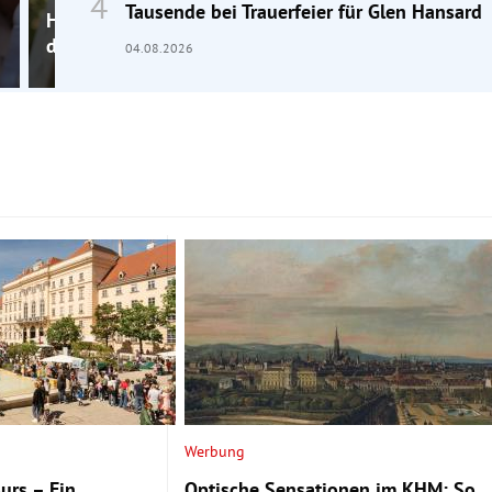
Tausende bei Trauerfeier für Glen Hansard
Heinrich Steinfest: „Das erste Buch war unschuldig 
der erste Kuss“
04.08.2026
Werbung
urs – Ein
Optische Sensationen im KHM: So