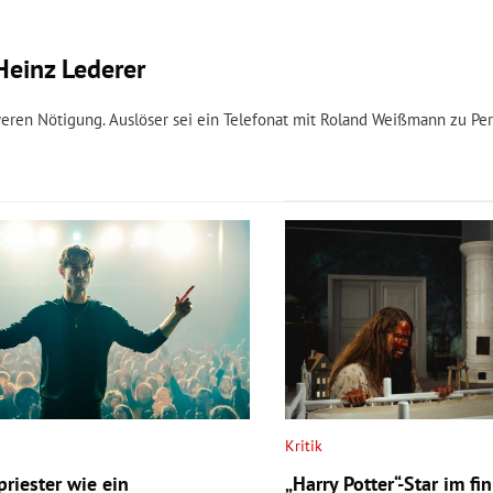
Heinz Lederer
hweren Nötigung. Auslöser sei ein Telefonat mit Roland Weißmann zu P
Kritik
riester wie ein
„Harry Potter“-Star im f