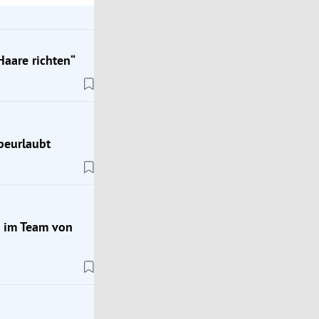
Haare richten“
beurlaubt
n im Team von