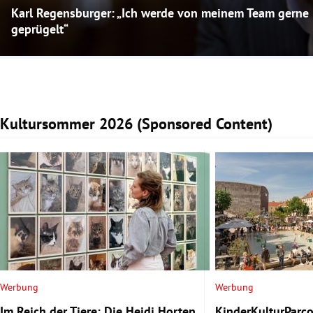
Karl Regensburger: „Ich werde von meinem Team gerne
geprügelt“
Kultursommer 2026 (Sponsored Content)
Slide 1 von 4
Werbung
Werbung
Im Reich der Tiere: Die Heidi Horten
KinderKulturParco