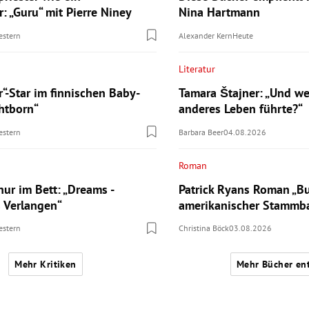
: „Guru“ mit Pierre Niney
Nina Hartmann
estern
Alexander Kern
Heute
Literatur
r“-Star im finnischen Baby-
Tamara Štajner: „Und we
ghtborn“
anderes Leben führte?“
estern
Barbara Beer
04.08.2026
Roman
ur im Bett: „Dreams -
Patrick Ryans Roman „Bu
s Verlangen“
amerikanischer Stamm
estern
Christina Böck
03.08.2026
Mehr Kritiken
Mehr Bücher en