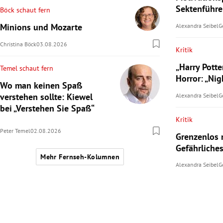
Sektenführer
Böck schaut fern
Minions und Mozarte
Alexandra Seibel
G
Christina Böck
03.08.2026
Kritik
„Harry Potte
Temel schaut fern
Horror: „Ni
Wo man keinen Spaß
verstehen sollte: Kiewel
Alexandra Seibel
G
bei „Verstehen Sie Spaß“
Kritik
Peter Temel
02.08.2026
Grenzenlos n
Gefährliche
Mehr Fernseh-Kolumnen
Alexandra Seibel
G