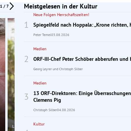
Meistgelesen in der Kultur
1 / 7
Neue Folgen Herrschaftszeiten!
Spiegelfeld nach Hoppala: „Krone richten, 
Peter Temel
03.08.2026
Medien
ORF-III-Chef Peter Schöber abberufen und 
Georg Leyrer
und
Christoph Silber
Medien
13 ORF-Direktoren: Einige Überraschunge
Clemens Pig
Christoph Silber
04.08.2026
Kultur
Literaturporträt