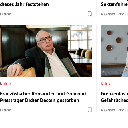
dieses Jahr feststehen
Sektenführer
Gestern
Alexandra Seibel
G
Kultur
Kritik
Französischer Romancier und Goncourt-
Grenzenlos n
Preisträger Didier Decoin gestorben
Gefährliche
Gestern
Alexandra Seibel
G