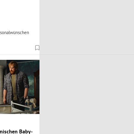
ersonalwünschen
innischen Baby-