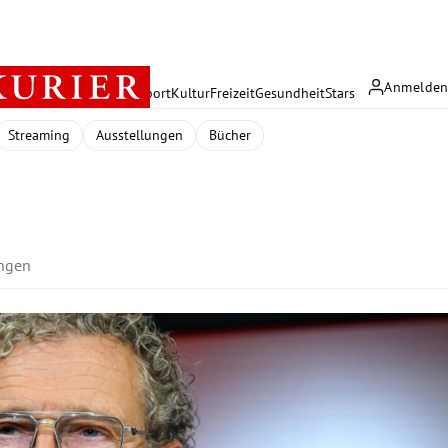
Anmelde
rreich
Politik
Wirtschaft
Sport
Kultur
Freizeit
Gesundheit
Stars
Streaming
Ausstellungen
Bücher
ungen