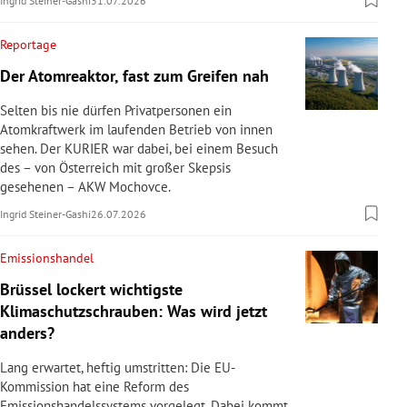
Ingrid Steiner-Gashi
31.07.2026
Reportage
Der Atomreaktor, fast zum Greifen nah
Selten bis nie dürfen Privatpersonen ein
Atomkraftwerk im laufenden Betrieb von innen
sehen. Der KURIER war dabei, bei einem Besuch
des – von Österreich mit großer Skepsis
gesehenen – AKW Mochovce.
Ingrid Steiner-Gashi
26.07.2026
Emissionshandel
Brüssel lockert wichtigste
Klimaschutzschrauben: Was wird jetzt
anders?
Lang erwartet, heftig umstritten: Die EU-
Kommission hat eine Reform des
Emissionshandelssystems vorgelegt. Dabei kommt