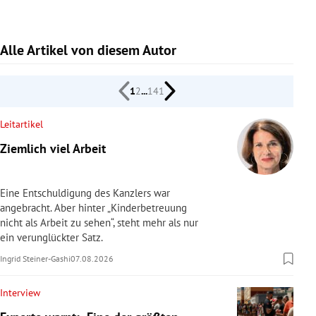
rreich Untermenü
Alle Artikel von diesem Autor
rt Untermenü
schaft Untermenü
1
2
...
141
s Untermenü
Leitartikel
Ziemlich viel Arbeit
zeit Untermenü
undheit Untermenü
Eine Entschuldigung des Kanzlers war
angebracht. Aber hinter „Kinderbetreuung
tur Untermenü
nicht als Arbeit zu sehen“, steht mehr als nur
ein verunglückter Satz.
nung Untermenü
Ingrid Steiner-Gashi
07.08.2026
lität Untermenü
Interview