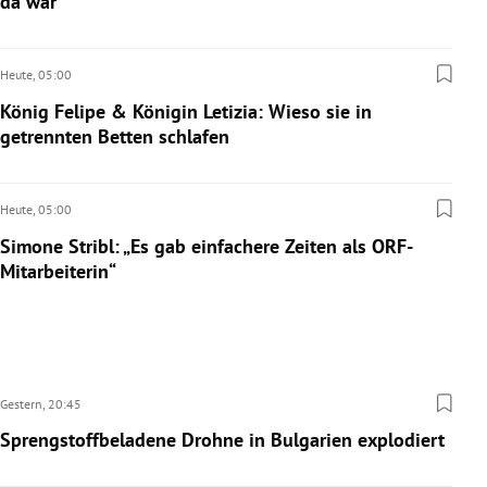
da war
Heute,
05:00
König Felipe & Königin Letizia: Wieso sie in
getrennten Betten schlafen
Heute,
05:00
Simone Stribl: „Es gab einfachere Zeiten als ORF-
Mitarbeiterin“
Gestern,
20:45
Sprengstoffbeladene Drohne in Bulgarien explodiert