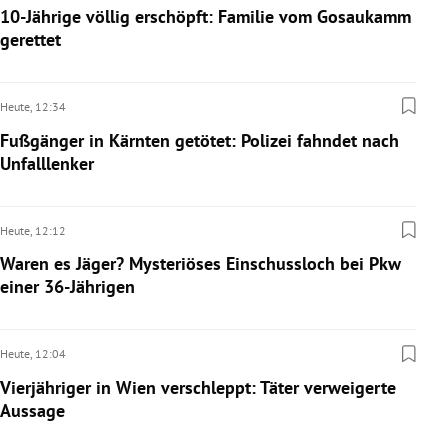
10-Jährige völlig erschöpft: Familie vom Gosaukamm
rreich Untermenü
gerettet
rt Untermenü
Heute,
12:34
schaft Untermenü
Fußgänger in Kärnten getötet: Polizei fahndet nach
Unfalllenker
s Untermenü
zeit Untermenü
Heute,
12:12
undheit Untermenü
Waren es Jäger? Mysteriöses Einschussloch bei Pkw
einer 36-Jährigen
tur Untermenü
Heute,
12:04
nung Untermenü
Vierjähriger in Wien verschleppt: Täter verweigerte
lität Untermenü
Aussage