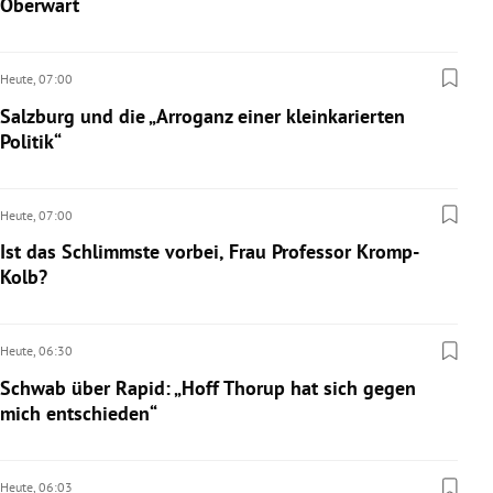
Oberwart
Heute,
07:00
Salzburg und die „Arroganz einer kleinkarierten
Politik“
Heute,
07:00
Ist das Schlimmste vorbei, Frau Professor Kromp-
Kolb?
Heute,
06:30
Schwab über Rapid: „Hoff Thorup hat sich gegen
mich entschieden“
Heute,
06:03