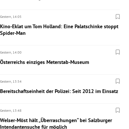
Gestern,
14:05
Kino-Eklat um Tom Holland: Eine Palatschinke stoppt
Spider-Man
Gestern,
14:00
Österreichs einziges Meterstab-Museum
Gestern,
13:54
Bereitschaftseinheit der Polizei: Seit 2012 im Einsatz
Gestern,
13:48
Welser-Möst hält „Überraschungen“ bei Salzburger
Intendantensuche für möglich