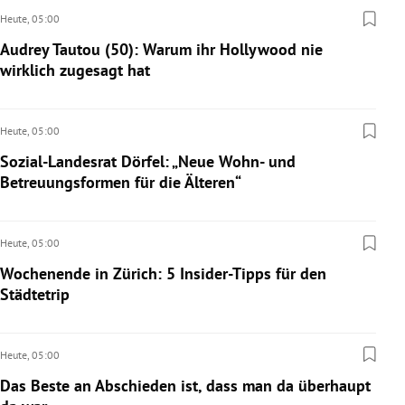
Heute,
05:00
Audrey Tautou (50): Warum ihr Hollywood nie
wirklich zugesagt hat
Heute,
05:00
Sozial-Landesrat Dörfel: „Neue Wohn- und
Betreuungsformen für die Älteren“
Heute,
05:00
Wochenende in Zürich: 5 Insider-Tipps für den
Städtetrip
Heute,
05:00
Das Beste an Abschieden ist, dass man da überhaupt