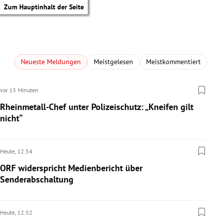
Zum Hauptinhalt der Seite
Neueste Meldungen
Meistgelesen
Meistkommentiert
vor 15 Minuten
Rheinmetall-Chef unter Polizeischutz: „Kneifen gilt
nicht“
Heute,
12:54
ORF widerspricht Medienbericht über
Senderabschaltung
tik Untermenü
Heute,
12:52