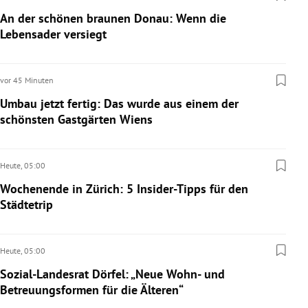
An der schönen braunen Donau: Wenn die
Lebensader versiegt
vor 45 Minuten
Umbau jetzt fertig: Das wurde aus einem der
schönsten Gastgärten Wiens
Heute,
05:00
Wochenende in Zürich: 5 Insider-Tipps für den
Städtetrip
Heute,
05:00
Sozial-Landesrat Dörfel: „Neue Wohn- und
Betreuungsformen für die Älteren“