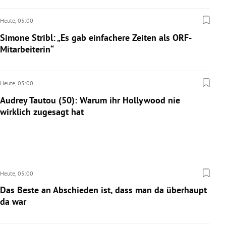
Heute,
05:00
Simone Stribl: „Es gab einfachere Zeiten als ORF-
Mitarbeiterin“
Heute,
05:00
Audrey Tautou (50): Warum ihr Hollywood nie
wirklich zugesagt hat
Heute,
05:00
Das Beste an Abschieden ist, dass man da überhaupt
da war