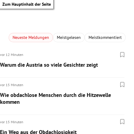
Zum Hauptinhalt der Seite
Neueste Meldungen
Meistgelesen
Meistkommentiert
vor 12 Minuten
Warum die Austria so viele Gesichter zeigt
vor 15 Minuten
Wie obdachlose Menschen durch die Hitzewelle
kommen
vor 15 Minuten
tik Untermenü
Ein Weg aus der Obdachlosigkeit