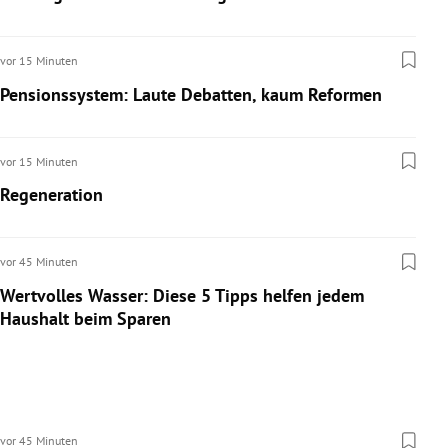
rreich Untermenü
vor 15 Minuten
rt Untermenü
Pensionssystem: Laute Debatten, kaum Reformen
schaft Untermenü
vor 15 Minuten
s Untermenü
Regeneration
zeit Untermenü
undheit Untermenü
vor 45 Minuten
Wertvolles Wasser: Diese 5 Tipps helfen jedem
tur Untermenü
Haushalt beim Sparen
nung Untermenü
lität Untermenü
vor 45 Minuten