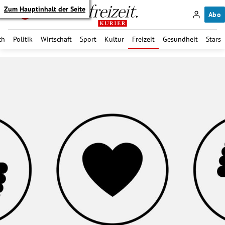
Zum Hauptinhalt der Seite
Abo
ch
Politik
Wirtschaft
Sport
Kultur
Freizeit
Gesundheit
Stars
itik Untermenü