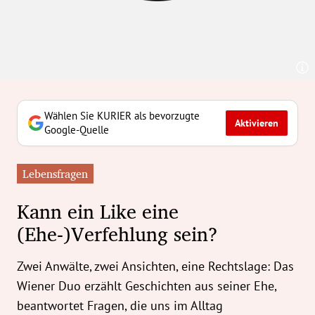
erreich Untermenü
rt Untermenü
tschaft Untermenü
rs Untermenü
Wählen Sie KURIER als bevorzugte
Aktivieren
Google-Quelle
izeit Untermenü
Lebensfragen
undheit Untermenü
Kann ein Like eine
tur Untermenü
(Ehe-)Verfehlung sein?
nung Untermenü
Zwei Anwälte, zwei Ansichten, eine Rechtslage: Das
ilität Untermenü
Wiener Duo erzählt Geschichten aus seiner Ehe,
beantwortet Fragen, die uns im Alltag