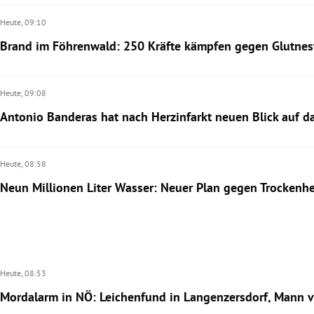
Heute,
09:10
Brand im Föhrenwald: 250 Kräfte kämpfen gegen Glutnes
Heute,
09:08
Antonio Banderas hat nach Herzinfarkt neuen Blick auf d
Heute,
08:58
Neun Millionen Liter Wasser: Neuer Plan gegen Trockenhe
Heute,
08:53
Mordalarm in NÖ: Leichenfund in Langenzersdorf, Mann v