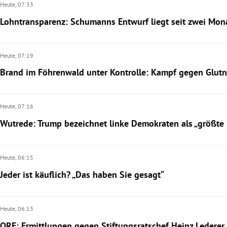
Heute,
07:33
Lohntransparenz: Schumanns Entwurf liegt seit zwei Mona
Heute,
07:19
Brand im Föhrenwald unter Kontrolle: Kampf gegen Glutn
Heute,
07:16
Wutrede: Trump bezeichnet linke Demokraten als „größt
Heute,
06:15
Jeder ist käuflich? „Das haben Sie gesagt“
Heute,
06:13
ORF: Ermittlungen gegen Stiftungsratschef Heinz Lederer