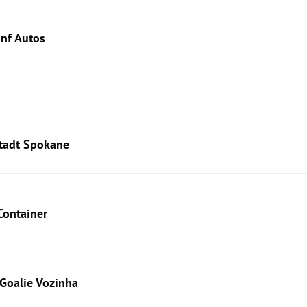
ünf Autos
stadt Spokane
Container
Goalie Vozinha