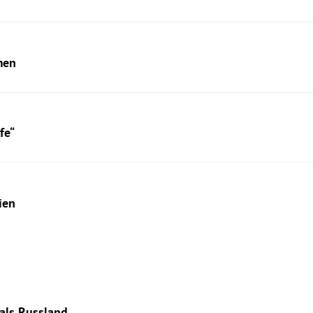
men
fe“
ien
als Russland