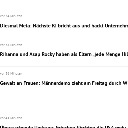
rt Untermenü
vor 34 Minuten
Diesmal Meta: Nächste KI bricht aus und hackt Unterneh
schaft Untermenü
s Untermenü
vor 34 Minuten
zeit Untermenü
Rihanna und Asap Rocky haben als Eltern „jede Menge Hil
undheit Untermenü
vor 36 Minuten
tur Untermenü
Gewalt an Frauen: Männerdemo zieht am Freitag durch W
nung Untermenü
lität Untermenü
vor 41 Minuten
Überraschende Umfrage: Griechen fürchten die USA mehr 