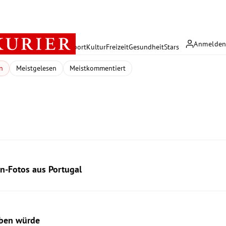
Anmelde
rreich
Politik
Wirtschaft
Sport
Kultur
Freizeit
Gesundheit
Stars
n
Meistgelesen
Meistkommentiert
en-Fotos aus Portugal
eben würde