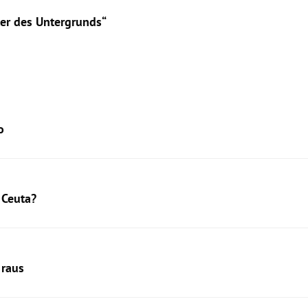
ter des Untergrunds“
o
 Ceuta?
 raus