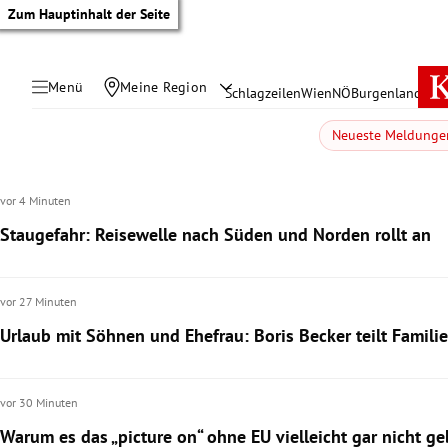
Zum Hauptinhalt der Seite
Menü
Meine Region
Schlagzeilen
Wien
NÖ
Burgenland
Öste
Neueste Meldunge
vor 4 Minuten
Staugefahr: Reisewelle nach Süden und Norden rollt an
vor 27 Minuten
Urlaub mit Söhnen und Ehefrau: Boris Becker teilt Famili
tik Untermenü
vor 30 Minuten
Warum es das „picture on“ ohne EU vielleicht gar nicht g
rreich Untermenü