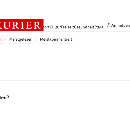
Anmelde
rreich
Politik
Wirtschaft
Sport
Kultur
Freizeit
Gesundheit
Stars
n
Meistgelesen
Meistkommentiert
ten?