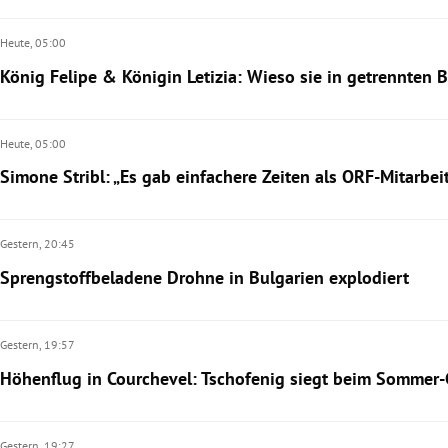
Heute,
05:00
König Felipe & Königin Letizia: Wieso sie in getrennten B
Heute,
05:00
Simone Stribl: „Es gab einfachere Zeiten als ORF-Mitarbei
Gestern,
20:45
Sprengstoffbeladene Drohne in Bulgarien explodiert
Gestern,
19:57
Höhenflug in Courchevel: Tschofenig siegt beim Sommer-
Gestern,
19:27