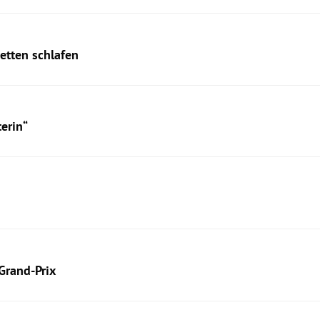
etten schlafen
terin“
Grand-Prix