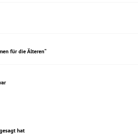
en für die Älteren“
war
gesagt hat