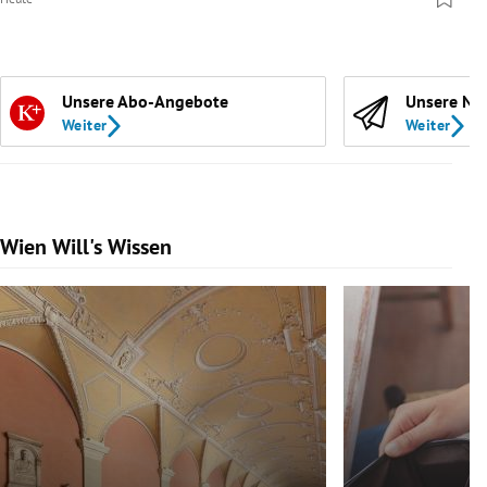
Unsere Abo-Angebote
Unsere Ne
Weiter
Weiter
Wien Will's Wissen
Slide 1 von 139