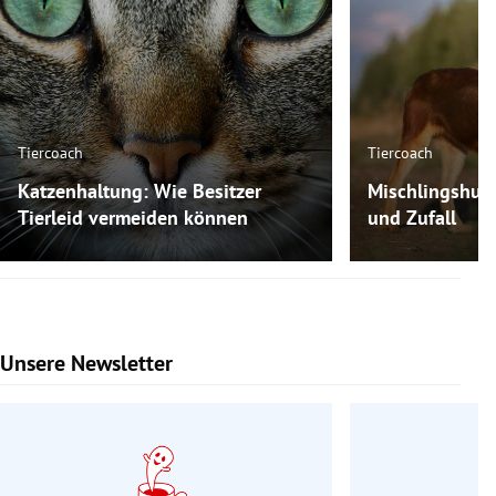
Tiercoach
Tiercoach
Katzenhaltung: Wie Besitzer
Mischlingshun
Tierleid vermeiden können
und Zufall
Unsere Newsletter
Slide 1 von 9