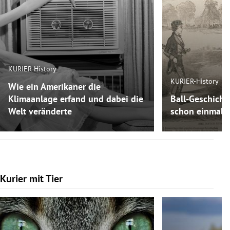
KURIER-History
KURIER-History
Wie ein Amerikaner die
Klimaanlage erfand und dabei die
Ball-Geschicht
Welt veränderte
schon einmal F
Kurier mit Tier
Slide 1 von 7