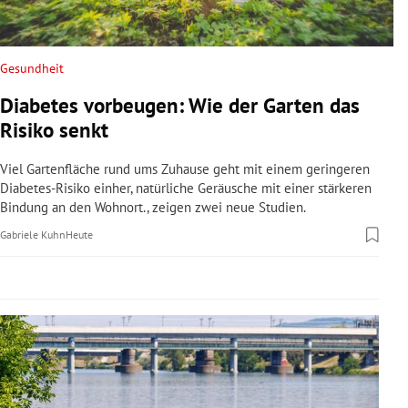
rreich Untermenü
rt Untermenü
Gesundheit
Diabetes vorbeugen: Wie der Garten das
schaft Untermenü
Risiko senkt
s Untermenü
Viel Gartenfläche rund ums Zuhause geht mit einem geringeren
Diabetes-Risiko einher, natürliche Geräusche mit einer stärkeren
zeit Untermenü
Bindung an den Wohnort., zeigen zwei neue Studien.
Gabriele Kuhn
Heute
undheit Untermenü
tur Untermenü
nung Untermenü
lität Untermenü