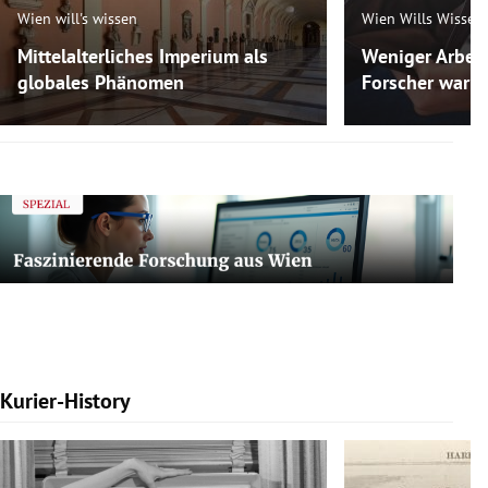
Wien will's wissen
Wien Wills Wissen
Mittelalterliches Imperium als
Weniger Arbeit
globales Phänomen
Forscher warne
Kurier-History
Slide 1 von 7