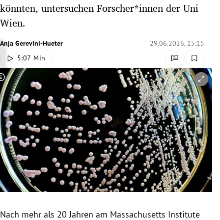
könnten, untersuchen Forscher*innen der Uni
rreich Untermenü
Wien.
rt Untermenü
Anja Gerevini-Hueter
29.06.2026, 15:15
schaft Untermenü
5:07 Min
s Untermenü
Copyright-Hinweis öffnen/schließen
zeit Untermenü
undheit Untermenü
tur Untermenü
nung Untermenü
lität Untermenü
Nach mehr als 20 Jahren am Massachusetts Institute