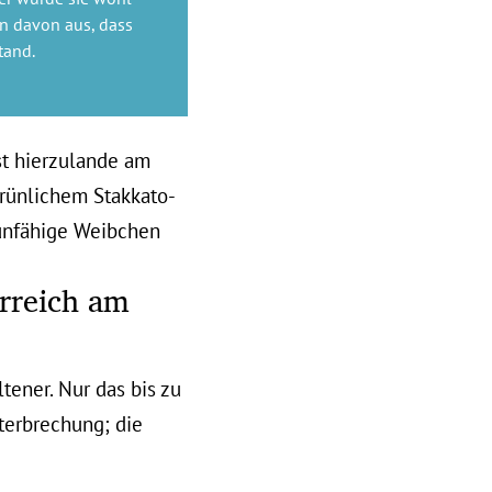
n davon aus, dass
tand.
st hierzulande am
grünlichem Stakkato-
ugunfähige Weibchen
rreich am
eltener. Nur das bis zu
erbrechung; die