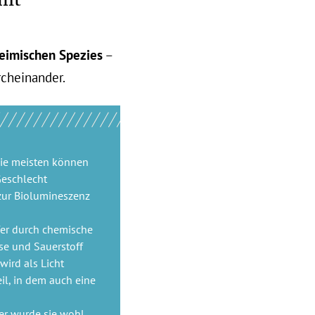
eimischen Spezies
–
rcheinander.
die meisten können
Geschlecht
zur Biolumineszenz
fer durch chemische
se und Sauerstoff
wird als Licht
il, in dem auch eine
her wurde sie wohl