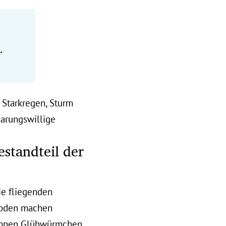
.
 Starkregen, Sturm
aarungswillige
estandteil der
ie fliegenden
 Boden machen
rkennen Glühwürmchen