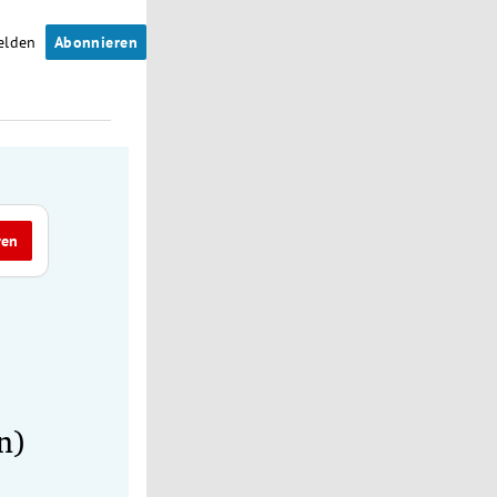
elden
Abonnieren
ren
n)