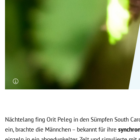
rt Untermenü
schaft Untermenü
s Untermenü
zeit Untermenü
undheit Untermenü
tur Untermenü
nung Untermenü
lität Untermenü
Nächtelang fing Orit Peleg in den Sümpfen South Ca
ein, brachte die Männchen – bekannt für ihre
synchron
einzeln in ein abgedunkeltes Zelt und simulierte mi