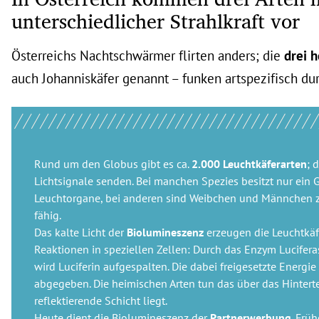
unterschiedlicher Strahlkraft vor
Österreichs Nachtschwärmer flirten anders; die
drei h
auch Johanniskäfer genannt – funken artspezifisch du
Rund um den Globus gibt es ca.
2.000 Leuchtkäferarten
; 
Lichtsignale senden. Bei manchen Spezies besitzt nur ein 
Leuchtorgane, bei anderen sind Weibchen und Männchen 
fähig.
Das kalte Licht der
Biolumineszenz
erzeugen die Leuchtkä
Reaktionen in speziellen Zellen: Durch das Enzym Lucifera
wird Luciferin aufgespalten. Die dabei freigesetzte Energie 
abgegeben. Die heimischen Arten tun das über das Hinterte
reflektierende Schicht liegt.
Heute dient die Biolumineszenz der
Partnerwerbung
. Frü