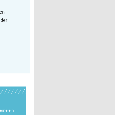
en
 der
gerne
ein