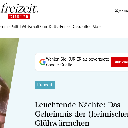
Anm
rreich
Politik
Wirtschaft
Sport
Kultur
Freizeit
Gesundheit
Stars
Wählen Sie KURIER als bevorzugte
Aktivie
Google-Quelle
Freizeit
Leuchtende Nächte: Das
Geheimnis der (heimische
Glühwürmchen