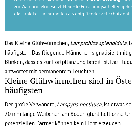
zur Warnung eingesetzt. Neueste Forschungsarbeiten gehe
die Fähigkeit ursprünglich als entgiftender Zellschutz ents
Das Kleine Glühwürmchen,
Lamprohiza splendidula
,
i
häufigsten. Das fliegende Männchen signalisiert mit 
Blinken, dass es zur Fortpflanzung bereit ist. Das fl
antwortet mit permanentem Leuchten.
Kleine Glühwürmchen sind in Öste
häufigsten
Der große Verwandte,
Lampyris noctiluca
, ist etwas s
20 mm lange Weibchen am Boden glüht hell ohne Unt
potenziellen Partner können kein Licht erzeugen.