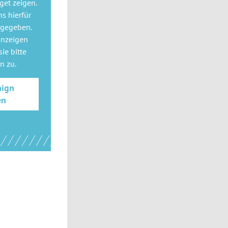
get
zeigen.
ns hierfür
 gegeben.
anzeigen
ie bitte
gn
zu.
aign
en