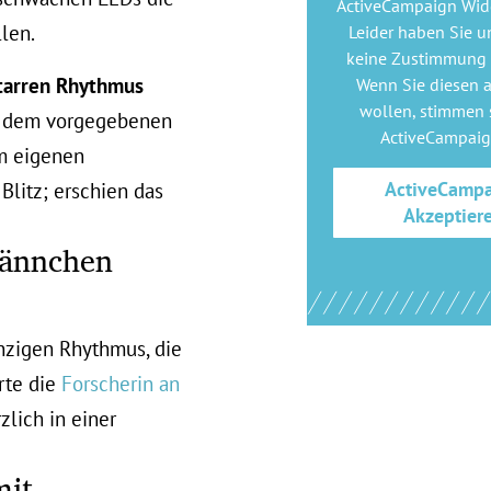
ActiveCampaign Wid
llen.
Leider haben Sie u
keine Zustimmung
tarren Rhythmus
Wenn Sie diesen 
wollen, stimmen s
er dem vorgegebenen
ActiveCampai
em eigenen
ActiveCamp
Blitz; erschien das
Akzeptier
Männchen
nzigen Rhythmus, die
rte die
Forscherin an
zlich in einer
mit