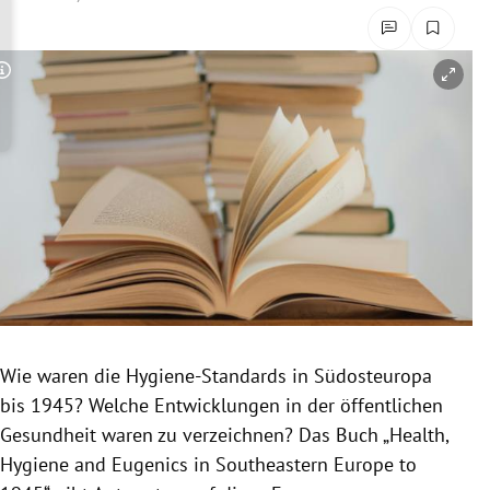
rreich Untermenü
rt Untermenü
Copyright-Hinweis öffnen/schließen
schaft Untermenü
s Untermenü
zeit Untermenü
undheit Untermenü
tur Untermenü
Wie waren die Hygiene-Standards in Südosteuropa
nung Untermenü
bis 1945? Welche Entwicklungen in der öffentlichen
Gesundheit waren zu verzeichnen? Das Buch „Health,
lität Untermenü
Hygiene and Eugenics in Southeastern Europe to