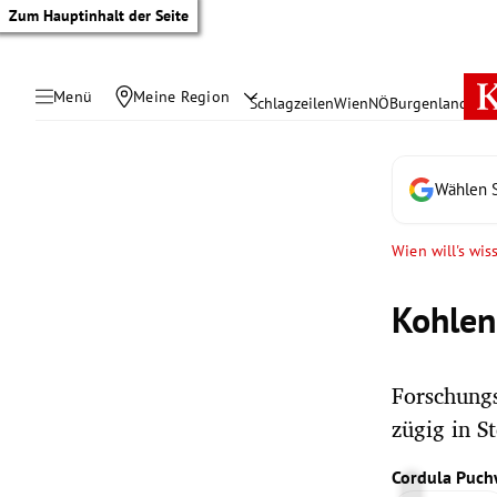
Zum Hauptinhalt der Seite
Menü
Meine Region
Schlagzeilen
Wien
NÖ
Burgenland
Öste
Wählen S
Wien will's wis
Kohlen
Forschung
zügig in 
tik Untermenü
Cordula Puch
rreich Untermenü