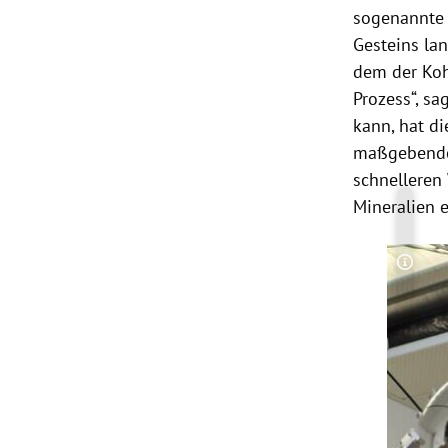
sogenannte 
Gesteins la
dem der Kohl
Prozess“, sa
kann, hat di
maßgebenden
schnelleren
Mineralien e
Copyri