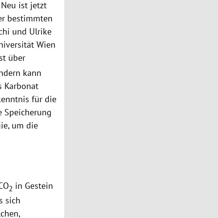
Neu ist jetzt
ter bestimmten
hi und Ulrike
niversität Wien
st über
ndern kann
es Karbonat
enntnis für die
e Speicherung
ie, um die
 CO
in Gestein
2
s sich
lchen,