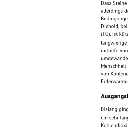
Dass Steine 
allerdings 
Bedingungen
Diebold, be
(TU), ist kü
langwierig
mithilfe von
umgewandelt
Menschheit 
von Kohlend
Erderwärmu
Ausgangs
Bislang gin
ein sehr la
Kohlendioxi