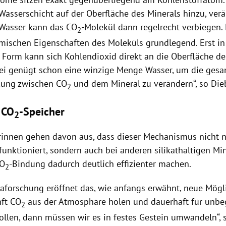
Wasserschicht auf der Oberfläche des Minerals hinzu, verä
„Wasser kann das CO
-Molekül dann regelrecht verbiegen.
2
emischen Eigenschaften des Moleküls grundlegend. Erst in
 Form kann sich Kohlendioxid direkt an die Oberfläche de
ei genügt schon eine winzige Menge Wasser, um die ges
kung zwischen CO
und dem Mineral zu verändern“, so Die
2
 CO
-Speicher
2
rinnen gehen davon aus, dass dieser Mechanismus nicht n
funktioniert, sondern auch bei anderen silikathaltigen Mi
CO
-Bindung dadurch deutlich effizienter machen.
2
maforschung eröffnet das, wie anfangs erwähnt, neue Mögl
nft CO
aus der Atmosphäre holen und dauerhaft für unbeg
2
ollen, dann müssen wir es in festes Gestein umwandeln“, s