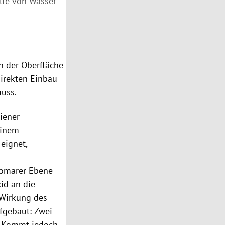
ilfe von Wasser
n der Oberfläche
direkten Einbau
muss.
iener
einem
 eignet,
tomarer Ebene
id an die
 Wirkung des
ufgebaut: Zwei
. Kommt jedoch