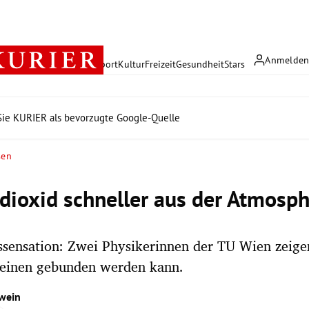
Anmelde
rreich
Politik
Wirtschaft
Sport
Kultur
Freizeit
Gesundheit
Stars
ie KURIER als bevorzugte Google-Quelle
sen
dioxid schneller aus der Atmosph
ssensation: Zwei Physikerinnen der TU Wien zeige
Steinen gebunden werden kann.
wein