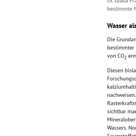
Dr. Giada Fr
bestimmte M
Wasser als
Die Grundan
bestimmter 
von CO
erm
2
Diesen bisl
Forschungsd
kalziumhalti
nachweisen.
Rasterkraft
sichtbar ma
Mineraloberf
Wassers. No
Sauerstoffa