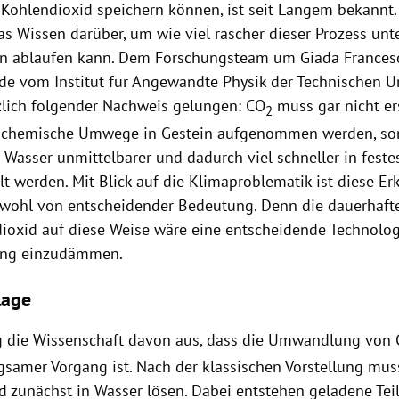
Kohlendioxid speichern können, ist seit Langem bekannt. 
das Wissen darüber, um wie viel rascher dieser Prozess un
 ablaufen kann. Dem Forschungsteam um Giada Francesc
ide vom Institut für Angewandte Physik der Technischen U
rzlich folgender Nachweis gelungen: CO
muss gar nicht er
2
e chemische Umwege in Gestein aufgenommen werden, so
 Wasser unmittelbarer und dadurch viel schneller in fest
 werden. Mit Blick auf die Klimaproblematik ist diese Erk
wohl von entscheidender Bedeutung. Denn die dauerhaft
ioxid auf diese Weise wäre eine entscheidende Technolog
ng einzudämmen.
lage
g die Wissenschaft davon aus, dass die Umwandlung von
ngsamer Vorgang ist. Nach der klassischen Vorstellung mus
d zunächst in Wasser lösen. Dabei entstehen geladene Tei