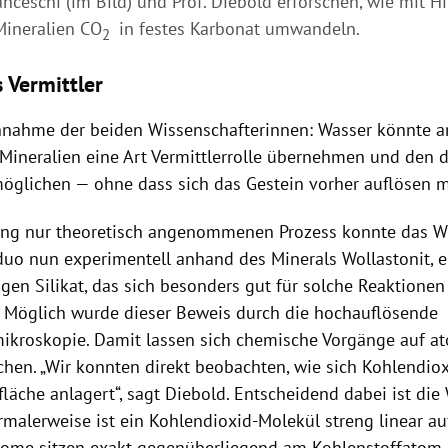
anceschi (im Bild) und Prof. Diebold erforschen, wie mit H
ineralien CO
in festes Karbonat umwandeln.
2
 Vermittler
nahme der beiden Wissenschafterinnen: Wasser könnte a
Mineralien eine Art Vermittlerrolle übernehmen und den 
öglichen — ohne dass sich das Gestein vorher auflösen 
ang nur theoretisch angenommenen Prozess konnte das W
uo nun experimentell anhand des Minerals Wollastonit, 
gen Silikat, das sich besonders gut für solche Reaktionen
 Möglich wurde dieser Beweis durch die hochauflösende
mikroskopie. Damit lassen sich chemische Vorgänge auf a
chen. „Wir konnten direkt beobachten, wie sich Kohlendiox
läche anlagert“, sagt Diebold. Entscheidend dabei ist die
rmalerweise ist ein Kohlendioxid-Molekül streng linear a
tome sitzen exakt gegenüberliegend am Kohlenstoffatom