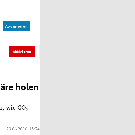
n
Abonnieren
Aktivieren
äre holen
n, wie CO₂
29.06.2026, 15:34