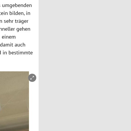
des umgebenden
ein bilden, in
n sehr träger
chneller gehen
in einem
 damit auch
d in bestimmte