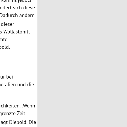
ndert sich diese
 Dadurch ändern
 dieser
s Wollastonits
amte
bold.
ur bei
neralien und die
ichkeiten. „Wenn
renzte Zeit
agt Diebold. Die