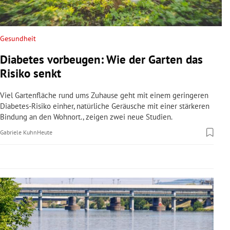
rreich Untermenü
rt Untermenü
Gesundheit
Diabetes vorbeugen: Wie der Garten das
schaft Untermenü
Risiko senkt
s Untermenü
Viel Gartenfläche rund ums Zuhause geht mit einem geringeren
Diabetes-Risiko einher, natürliche Geräusche mit einer stärkeren
zeit Untermenü
Bindung an den Wohnort., zeigen zwei neue Studien.
Gabriele Kuhn
Heute
undheit Untermenü
tur Untermenü
nung Untermenü
lität Untermenü