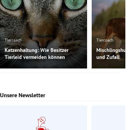
Tiercoach
Tiercoach
Katzenhaltung: Wie Besitzer
Mischlingshun
Tierleid vermeiden können
und Zufall
Unsere Newsletter
Slide 1 von 9