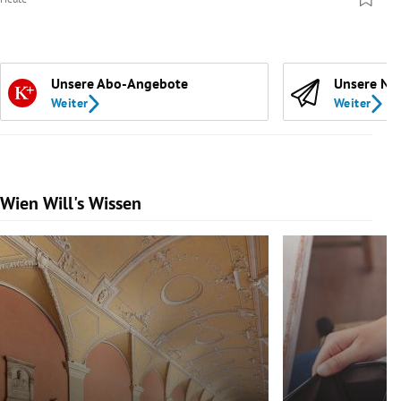
Unsere Abo-Angebote
Unsere Ne
Weiter
Weiter
Wien Will's Wissen
Slide 1 von 139