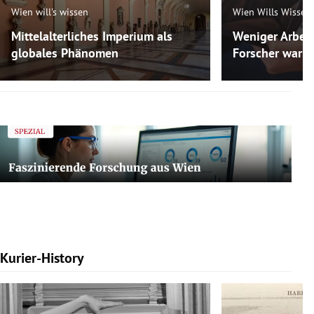
Wien will's wissen
Wien Wills Wissen
Mittelalterliches Imperium als
Weniger Arbeit
globales Phänomen
Forscher warne
Kurier-History
Slide 1 von 7