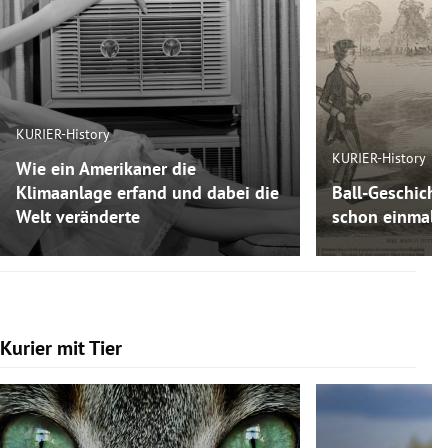
KURIER-History
KURIER-History
Wie ein Amerikaner die
Klimaanlage erfand und dabei die
Ball-Geschicht
Welt veränderte
schon einmal F
Kurier mit Tier
Slide 1 von 7