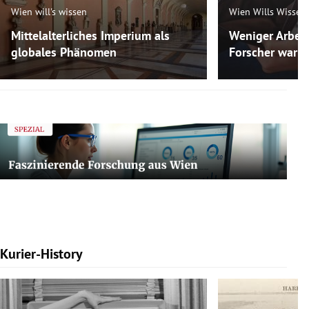
Wien will's wissen
Wien Wills Wissen
Mittelalterliches Imperium als
Weniger Arbeit
globales Phänomen
Forscher warne
Kurier-History
Slide 1 von 7