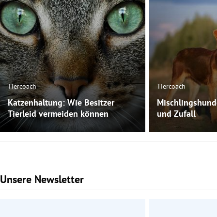
Tiercoach
Tiercoach
Katzenhaltung: Wie Besitzer
Mischlingshund
Tierleid vermeiden können
und Zufall
Unsere Newsletter
Slide 1 von 3