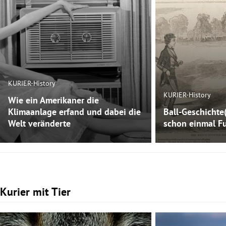
KURIER-History
KURIER-History
Wie ein Amerikaner die
Klimaanlage erfand und dabei die
Ball-Geschichte
Welt veränderte
schon einmal Fu
Kurier mit Tier
Slide 1 von 3