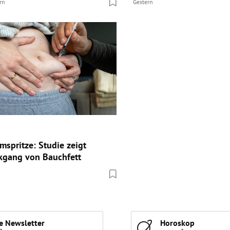
rn
Gestern
spritze: Studie zeigt
kgang von Bauchfett
e Newsletter
Horoskop