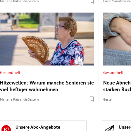
Marlene Patsalidis
Gestern
Ernst Mauritz
Geste
Gesundheit
Gesundheit
Hitzewellen: Warum manche Senioren sie
Neue Abnehm
viel heftiger wahrnehmen
starken Rüc
Marlene Patsalidis
Gestern
Gestern
Unsere Abo-Angebote
Unser