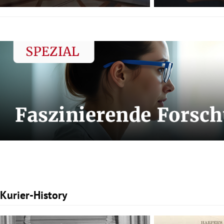
Kurier-History
Slide 1 von 3