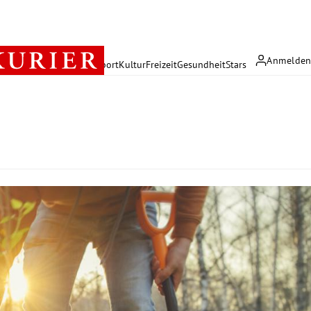
Anmelde
rreich
Politik
Wirtschaft
Sport
Kultur
Freizeit
Gesundheit
Stars