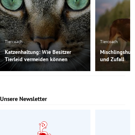
Tiercoach
Tiercoach
Katzenhaltung: Wie Besitzer
Mischlingshun
Tierleid vermeiden können
und Zufall
Unsere Newsletter
Slide 1 von 9