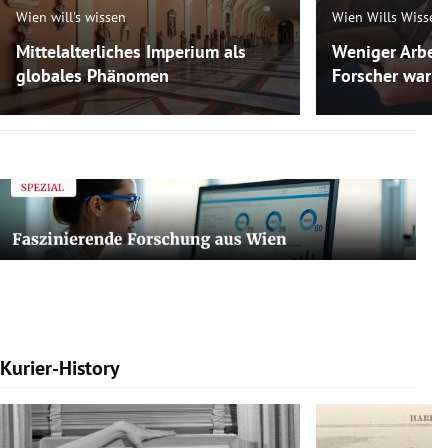
Wien will's wissen
Wien Wills Wissen
Mittelalterliches Imperium als
Weniger Arbeit
globales Phänomen
Forscher warne
Kurier-History
Slide 1 von 7