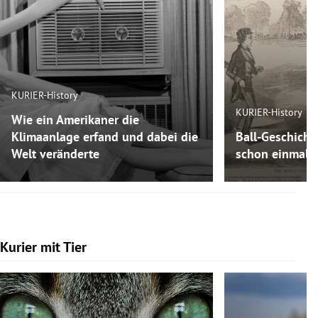
KURIER-History
KURIER-History
Wie ein Amerikaner die
Klimaanlage erfand und dabei die
Ball-Geschicht
Welt veränderte
schon einmal F
Kurier mit Tier
Slide 1 von 7