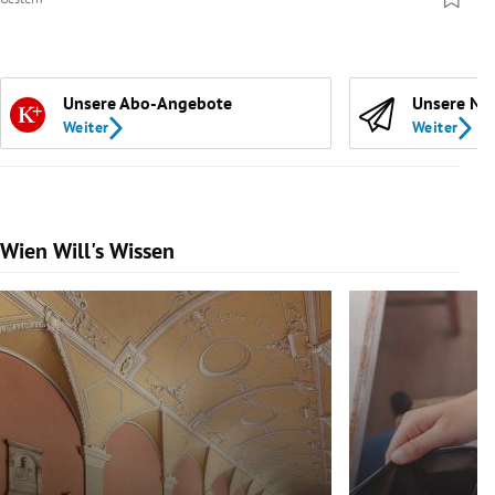
Unsere Abo-Angebote
Unsere Ne
Weiter
Weiter
Wien Will's Wissen
Slide 1 von 139