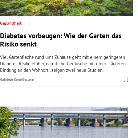
rreich Untermenü
rt Untermenü
Gesundheit
Diabetes vorbeugen: Wie der Garten das
schaft Untermenü
Risiko senkt
s Untermenü
Viel Gartenfläche rund ums Zuhause geht mit einem geringeren
Diabetes-Risiko einher, natürliche Geräusche mit einer stärkeren
zeit Untermenü
Bindung an den Wohnort., zeigen zwei neue Studien.
Gabriele Kuhn
Gestern
undheit Untermenü
tur Untermenü
nung Untermenü
lität Untermenü