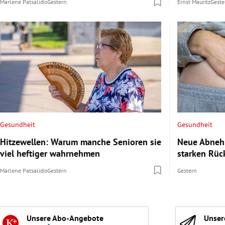
Marlene Patsalidis
Gestern
Ernst Mauritz
Geste
Gesundheit
Gesundheit
Hitzewellen: Warum manche Senioren sie
Neue Abnehm
viel heftiger wahrnehmen
starken Rüc
Marlene Patsalidis
Gestern
Gestern
Unsere Abo-Angebote
Unser