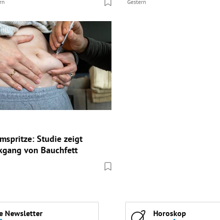
rn
Gestern
spritze: Studie zeigt
kgang von Bauchfett
e Newsletter
Horoskop