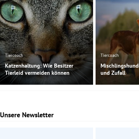
Tiercoach
Tiercoach
Katzenhaltung: Wie Besitzer
Mischlingshund
Tierleid vermeiden können
und Zufall
Unsere Newsletter
Slide 1 von 3