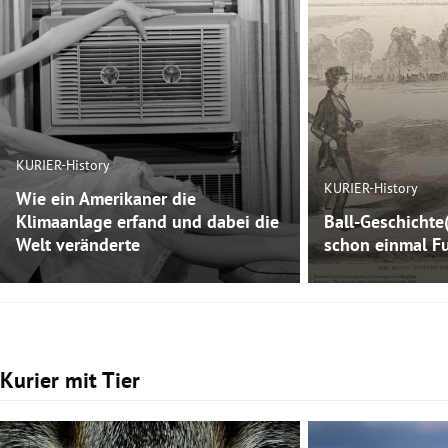
KURIER-History
KURIER-History
Wie ein Amerikaner die
Klimaanlage erfand und dabei die
Ball-Geschichte
Welt veränderte
schon einmal Fu
Kurier mit Tier
Slide 1 von 3