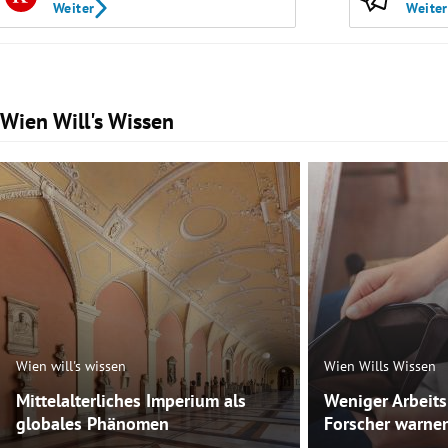
Weiter
Weiter
Wien Will's Wissen
Slide 1 von 47
Wien will's wissen
Wien Wills Wissen
Mittelalterliches Imperium als
Weniger Arbeit
globales Phänomen
Forscher warnen