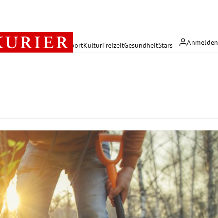
Anmelde
rreich
Politik
Wirtschaft
Sport
Kultur
Freizeit
Gesundheit
Stars