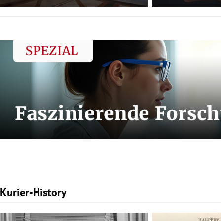
Kurier-History
Slide 1 von 3