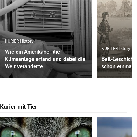
KURIER-History
KURIER-History
Wie ein Amerikaner die
Klimaanlage erfand und dabei die
Ball-Geschicht
Welt veränderte
schon einmal F
Kurier mit Tier
Slide 1 von 7