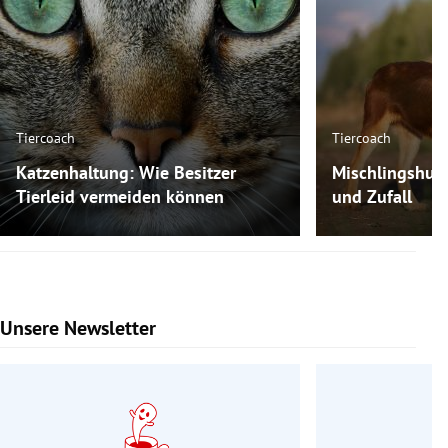
Tiercoach
Tiercoach
Katzenhaltung: Wie Besitzer
Mischlingshun
Tierleid vermeiden können
und Zufall
Unsere Newsletter
Slide 1 von 9