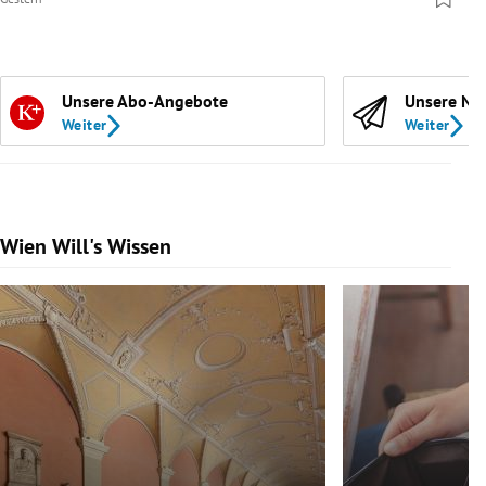
Unsere Abo-Angebote
Unsere Ne
Weiter
Weiter
Wien Will's Wissen
Slide 1 von 139