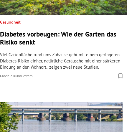
rreich Untermenü
rt Untermenü
Gesundheit
Diabetes vorbeugen: Wie der Garten das
schaft Untermenü
Risiko senkt
s Untermenü
Viel Gartenfläche rund ums Zuhause geht mit einem geringeren
Diabetes-Risiko einher, natürliche Geräusche mit einer stärkeren
zeit Untermenü
Bindung an den Wohnort., zeigen zwei neue Studien.
Gabriele Kuhn
Gestern
undheit Untermenü
tur Untermenü
nung Untermenü
lität Untermenü