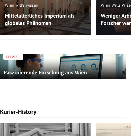
Wien will's wissen
Wien Wills Wissen
Mittelalterliches Imperium als
Weniger Arbeit
globales Phänomen
Forscher warne
Kurier-History
Slide 1 von 7