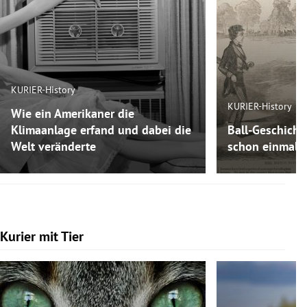
KURIER-History
KURIER-History
Wie ein Amerikaner die
Klimaanlage erfand und dabei die
Ball-Geschicht
Welt veränderte
schon einmal F
Kurier mit Tier
Slide 1 von 7