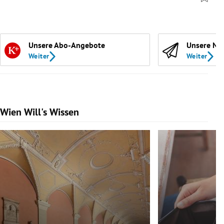
Unsere Abo-Angebote
Unsere Ne
Weiter
Weiter
Wien Will's Wissen
Slide 1 von 139