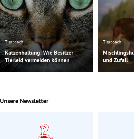
Tiercoach
Tiercoach
Katzenhaltung: Wie Besitzer
Mischlingshun
Tierleid vermeiden können
und Zufall
Unsere Newsletter
Slide 1 von 9