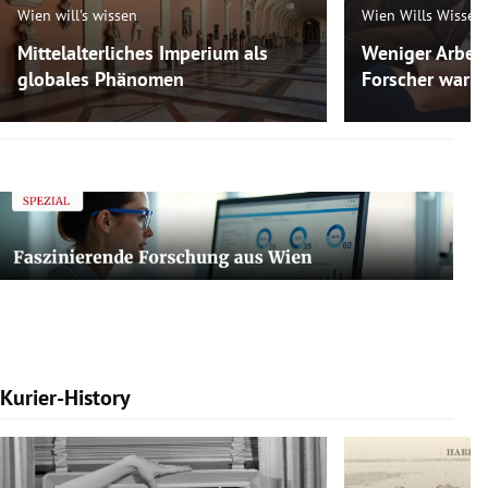
Wien will's wissen
Wien Wills Wissen
Mittelalterliches Imperium als
Weniger Arbeit
globales Phänomen
Forscher warne
Kurier-History
Slide 1 von 7