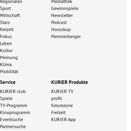
Regionales
Mediathek
Sport
Gewinnspiele
Wirtschaft
Newsletter
Stars
Podcast
freizeit
Horoskop
Fokus
Pammesberger
Leben
Kultur
Meinung
Klima
Mobilität
Service
KURIER Produkte
KURIER club
KURIER TV
Spiele
profil
TV-Programm
futurezone
Kinoprogramm
Freizeit
Eventsuche
KURIER App
Partnersuche