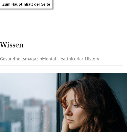
Zum Hauptinhalt der Seite
Wissen
Gesundheitsmagazin
Mental Health
Kurier-History
tik Untermenü