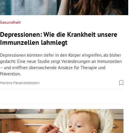
rreich Untermenü
rt Untermenü
Gesundheit
Depressionen: Wie die Krankheit unsere
schaft Untermenü
Immunzellen lahmlegt
s Untermenü
Depressionen könnten tiefer in den Körper eingreifen, als bisher
gedacht: Eine neue Studie zeigt Veränderungen an Immunzellen
zeit Untermenü
– und eröffnet überraschende Ansätze für Therapie und
Prävention.
undheit Untermenü
Marlene Patsalidis
Gestern
tur Untermenü
nung Untermenü
lität Untermenü