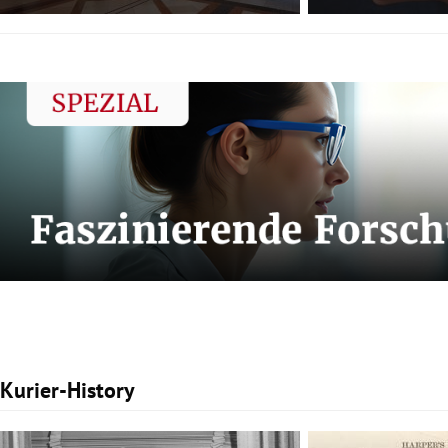
Kurier-History
Slide 1 von 3