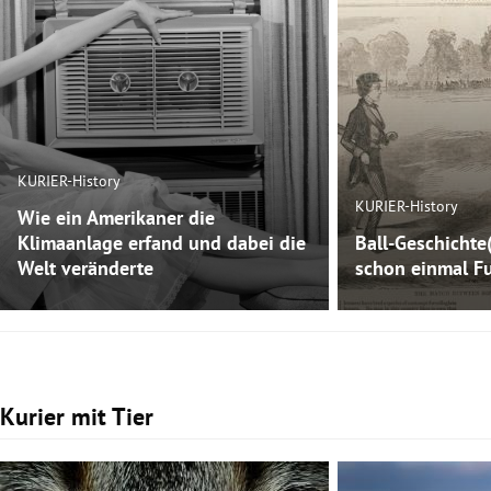
KURIER-History
KURIER-History
Wie ein Amerikaner die
Klimaanlage erfand und dabei die
Ball-Geschichte
Welt veränderte
schon einmal Fu
Kurier mit Tier
Slide 1 von 3