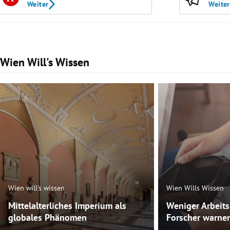
Weiter
Weiter
Wien Will's Wissen
Slide 1 von 47
Wien will's wissen
Wien Wills Wissen
Mittelalterliches Imperium als
Weniger Arbeit
globales Phänomen
Forscher warnen