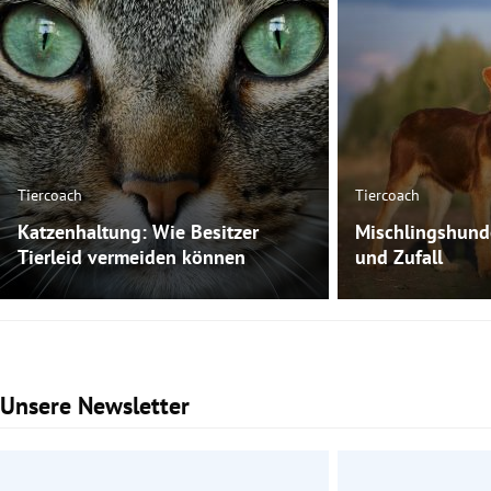
Tiercoach
Tiercoach
Katzenhaltung: Wie Besitzer
Mischlingshund
Tierleid vermeiden können
und Zufall
Unsere Newsletter
Slide 1 von 3