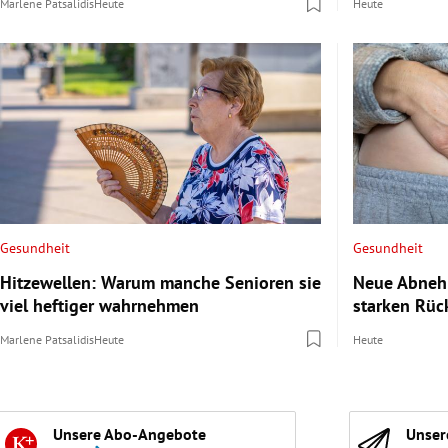
Marlene Patsalidis
Heute
Heute
Gesundheit
Gesundheit
Hitzewellen: Warum manche Senioren sie
Neue Abnehm
viel heftiger wahrnehmen
starken Rüc
Marlene Patsalidis
Heute
Heute
Unsere Abo-Angebote
Unser