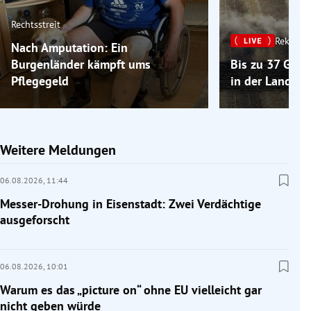
Rechtsstreit
Rekordh
Nach Amputation: Ein
Burgenländer kämpft ums
Bis zu 37 Gra
Pflegegeld
in der Landwir
Weitere Meldungen
06.08.2026,
11:44
Messer-Drohung in Eisenstadt: Zwei Verdächtige
ausgeforscht
06.08.2026,
10:01
Warum es das „picture on“ ohne EU vielleicht gar
nicht geben würde