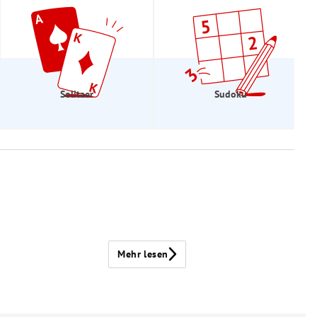
Solitaer
Sudoku
Mehr lesen