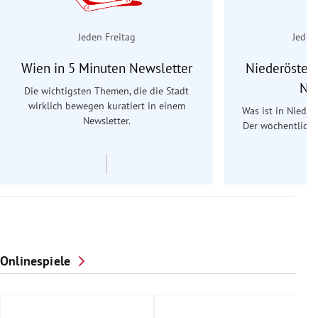
Jeden Freitag
Jeden
Wien in 5 Minuten Newsletter
Niederösterr
Ne
Die wichtigsten Themen, die die Stadt
wirklich bewegen kuratiert in einem
Was ist in Nieder
Newsletter.
Der wöchentliche
Re
Onlinespiele