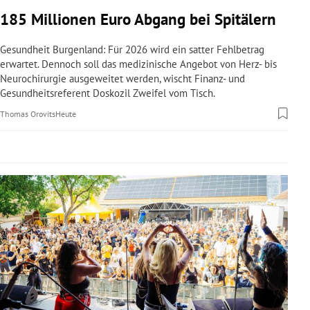
rreich Untermenü
185 Millionen Euro Abgang bei Spitälern
rt Untermenü
Gesundheit Burgenland: Für 2026 wird ein satter Fehlbetrag
erwartet. Dennoch soll das medizinische Angebot von Herz- bis
Neurochirurgie ausgeweitet werden, wischt Finanz- und
schaft Untermenü
Gesundheitsreferent Doskozil Zweifel vom Tisch.
s Untermenü
Thomas Orovits
Heute
zeit Untermenü
undheit Untermenü
tur Untermenü
nung Untermenü
lität Untermenü