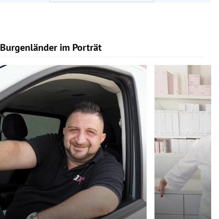
Burgenländer im Porträt
Slide 1 von 9