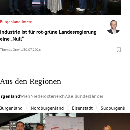
Burgenland intern
Industrie ist für rot-grüne Landesregierung
eine „Null“
Thomas Orovits
30.07.2026
Aus den Regionen
urgenland
Wien
Niederösterreich
Alle Bundesländer
Burgenland
Wien
Niederösterreich
Alle Bundesländer
Innerhalb des Gürtels
Nordburgenland
Rund um Wien
Wien
Niederösterreich
Außerhalb des Gürtels
Eisenstadt
Zentralregion
Südburgenlan
Burgenland
Waldvier
Dona