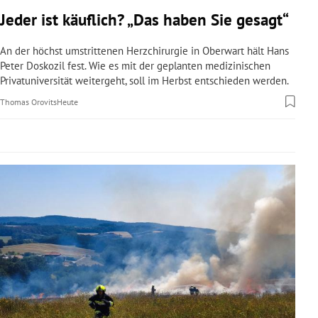
rreich Untermenü
Jeder ist käuflich? „Das haben Sie gesagt“
rt Untermenü
An der höchst umstrittenen Herzchirurgie in Oberwart hält Hans
Peter Doskozil fest. Wie es mit der geplanten medizinischen
Privatuniversität weitergeht, soll im Herbst entschieden werden.
schaft Untermenü
Thomas Orovits
Heute
s Untermenü
zeit Untermenü
undheit Untermenü
tur Untermenü
nung Untermenü
lität Untermenü