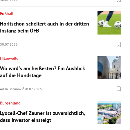
Fußball
Horitschon scheitert auch in der dritten
Instanz beim ÖFB
30.07.2026
Hitzewelle
Wo wird's am heißesten? Ein Ausblick
auf die Hundstage
Adisa Beganović
30.07.2026
Burgenland
Lyocell-Chef Zauner ist zuversichtlich,
dass Investor einsteigt