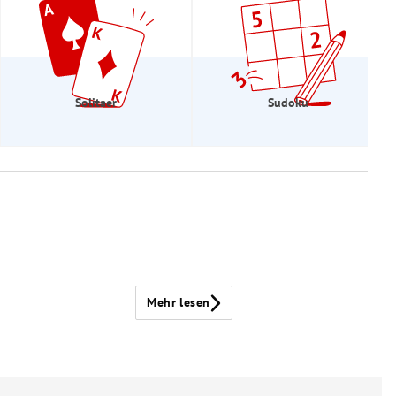
Solitaer
Sudoku
Mehr lesen