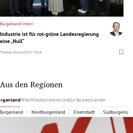
Burgenland intern
Industrie ist für rot-grüne Landesregierung
eine „Null“
Thomas Orovits
30.07.2026
Aus den Regionen
urgenland
Wien
Niederösterreich
Alle Bundesländer
Burgenland
Wien
Niederösterreich
Alle Bundesländer
Innerhalb des Gürtels
Nordburgenland
Rund um Wien
Wien
Niederösterreich
Außerhalb des Gürtels
Eisenstadt
Zentralregion
Südburgenlan
Burgenland
Waldvier
Dona
Bild nicht mehr verfügbar
Österreich