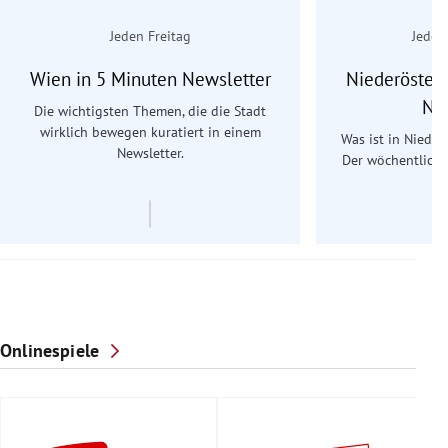
Jeden Freitag
Jeden
Wien in 5 Minuten Newsletter
Niederösterr
Ne
Die wichtigsten Themen, die die Stadt
wirklich bewegen kuratiert in einem
Was ist in Nieder
Newsletter.
Der wöchentliche
Re
Onlinespiele