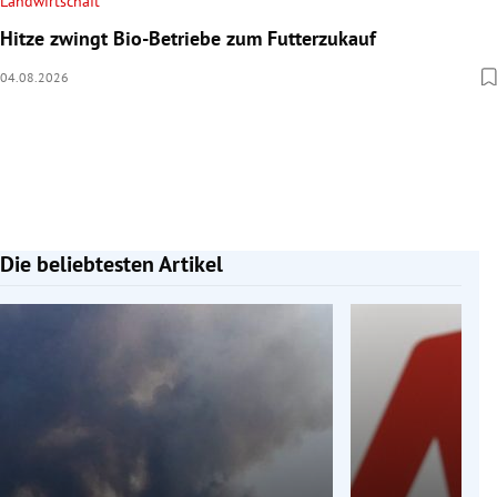
Landwirtschaft
Hitze zwingt Bio-Betriebe zum Futterzukauf
04.08.2026
Gastronomie
Leitartikel
Hochbärneck: Almhaus öffnet mit neuer Pächterin
Die Justiz und die verrohte Sprache
Anna Mayr
Gestern
Martin Gebhart
Gestern
Die beliebtesten Artikel
Slide 1 von 7