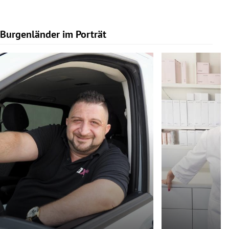
Burgenländer im Porträt
Slide 1 von 9