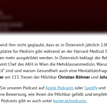
ird ihm nicht geglaubt, dass es in Österreich jährlich 2.
plätze für Medizin gibt während an der Harvard Medical S
n mehr ausgebildet werden. In Österreich beklagt der Re
mit Chef des AKH in Wien die Mehrklassenmedizin. Warum
il“ sind und warum Gesundheit auch eine Mentalitätsfrage 
er
am 113. Tresen der Milchbar
Christian Böhmer
und
Joh
Sie unseren Podcast auf
Apple Podcasts
oder
Spotify
und 
ine Bewertung, wie Ihnen die Milchbar gefällt
und
empfeh
r Podcasts gibt es auch unter
kurier.at/podcasts
.