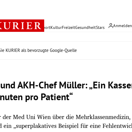
Anmelde
rreich
Politik
Wirtschaft
Sport
Kultur
Freizeit
Gesundheit
Stars
ie KURIER als bevorzugte Google-Quelle
 und AKH-Chef Müller: „Ein Kasse
inuten pro Patient“
r der Med Uni Wien über die Mehrklassenmedizin
 ein „superplakatives Beispiel für eine Fehlentwic