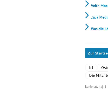
Veith Mose
„Spa Medi
Was die L
Zur Startse
KI
Öst
Die Milchb
kurier.at, haj |