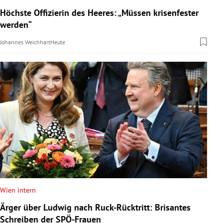
Höchste Offizierin des Heeres: „Müssen krisenfester
werden“
Johannes Weichhart
Heute
Wien intern
Ärger über Ludwig nach Ruck-Rücktritt: Brisantes
Schreiben der SPÖ-Frauen