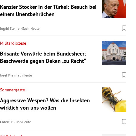
Kanzler Stocker in der Türkei: Besuch bei
einem Unentbehrlichen
Ingrid Steiner-Gashi
Heute
Militärdiözese
Brisante Vorwürfe beim Bundesheer:
Beschwerde gegen Dekan „zu Recht“
Josef Kleinrath
Heute
Sommergäste
Aggressive Wespen? Was die Insekten
wirklich von uns wollen
Gabriele Kuhn
Heute