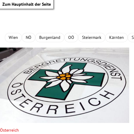
Zum Hauptinhalt der Seite
Wien
NÖ
Burgenland
OÖ
Steiermark
Kärnten
S
tik Untermenü
Österreich