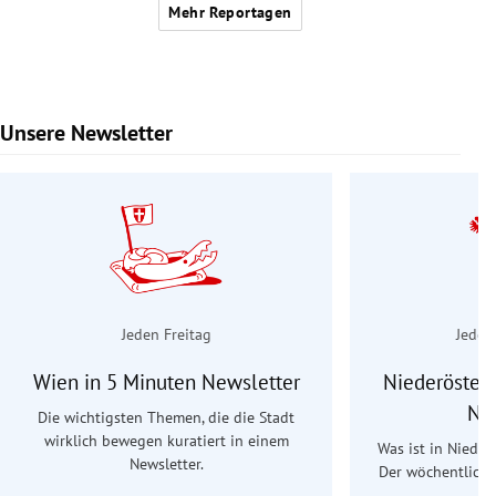
Mehr Reportagen
Unsere Newsletter
Slide 1 von 9
Jeden Freitag
Jeden
Wien in 5 Minuten Newsletter
Niederösterr
Ne
Die wichtigsten Themen, die die Stadt
wirklich bewegen kuratiert in einem
Was ist in Nieder
Newsletter.
Der wöchentliche
Re