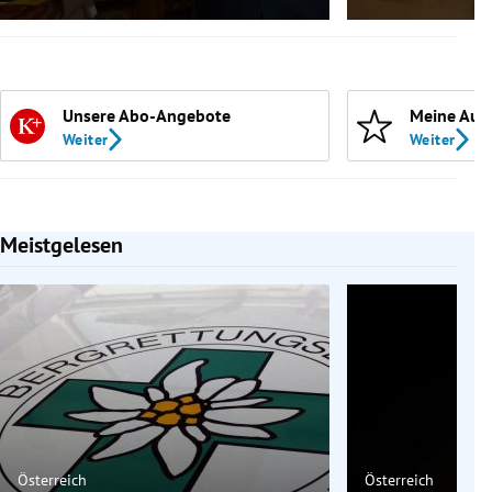
Unsere Abo-Angebote
Meine Aut
Weiter
Weiter
Meistgelesen
Slide 1 von 7
Österreich
Österreich