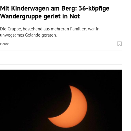
rreich Untermenü
Mit Kinderwagen am Berg: 36-köpfige
Wandergruppe geriet in Not
rt Untermenü
Die Gruppe, bestehend aus mehreren Familien, war in
schaft Untermenü
unwegsames Gelände geraten.
Heute
s Untermenü
zeit Untermenü
undheit Untermenü
tur Untermenü
nung Untermenü
lität Untermenü