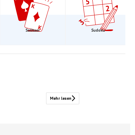
Solitaer
Sudoku
Mehr lesen