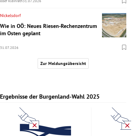
Josef Kleinrath
31.07.2026
Nickelsdorf
Wie in OÖ: Neues Riesen-Rechenzentrum
im Osten geplant
31.07.2026
Zur Meldungsübersicht
Ergebnisse der Burgenland-Wahl 2025
Slide 1 von 11