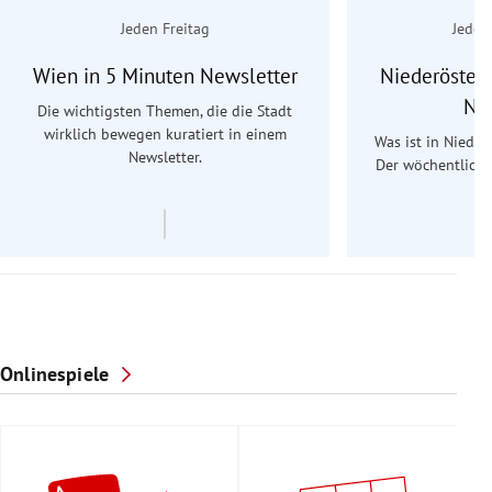
Jeden Freitag
Jeden
Wien in 5 Minuten Newsletter
Niederösterr
Ne
Die wichtigsten Themen, die die Stadt
wirklich bewegen kuratiert in einem
Was ist in Nieder
Newsletter.
Der wöchentliche
Re
Onlinespiele