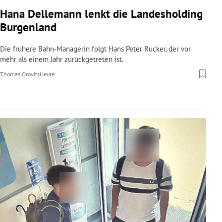
rreich Untermenü
Hana Dellemann lenkt die Landesholding
Burgenland
rt Untermenü
Die frühere Bahn-Managerin folgt Hans Peter Rucker, der vor
schaft Untermenü
mehr als einem Jahr zurückgetreten ist.
Thomas Orovits
Heute
s Untermenü
zeit Untermenü
undheit Untermenü
tur Untermenü
nung Untermenü
lität Untermenü