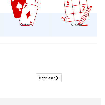
Solitaer
Sudoku
Mehr lesen