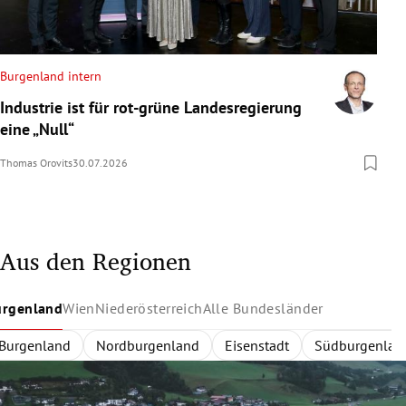
Burgenland intern
Industrie ist für rot-grüne Landesregierung
eine „Null“
Thomas Orovits
30.07.2026
Aus den Regionen
urgenland
Wien
Niederösterreich
Alle Bundesländer
Burgenland
Wien
Niederösterreich
Alle Bundesländer
Innerhalb des Gürtels
Nordburgenland
Rund um Wien
Wien
Niederösterreich
Außerhalb des Gürtels
Eisenstadt
Zentralregion
Südburgenlan
Burgenland
Waldvier
Dona