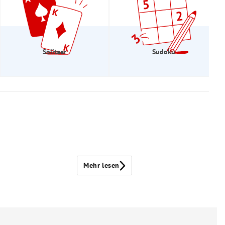
Solitaer
Sudoku
Mehr lesen