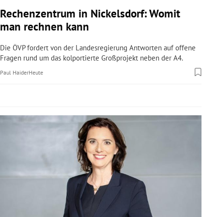
rreich Untermenü
Rechenzentrum in Nickelsdorf: Womit
man rechnen kann
rt Untermenü
Die ÖVP fordert von der Landesregierung Antworten auf offene
schaft Untermenü
Fragen rund um das kolportierte Großprojekt neben der A4.
Paul Haider
Heute
s Untermenü
zeit Untermenü
undheit Untermenü
tur Untermenü
nung Untermenü
lität Untermenü