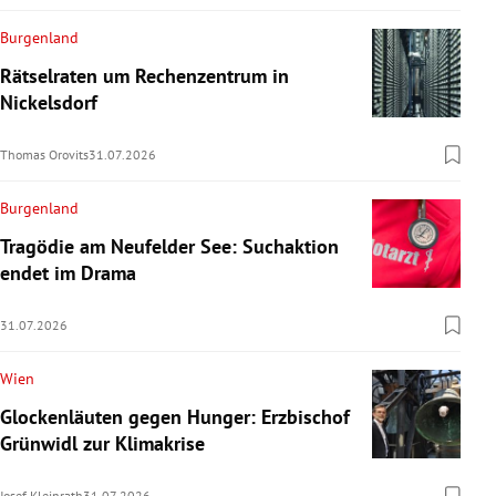
Burgenland
Rätselraten um Rechenzentrum in
Nickelsdorf
Thomas Orovits
31.07.2026
Burgenland
Tragödie am Neufelder See: Suchaktion
endet im Drama
31.07.2026
Wien
Glockenläuten gegen Hunger: Erzbischof
Grünwidl zur Klimakrise
Josef Kleinrath
31.07.2026