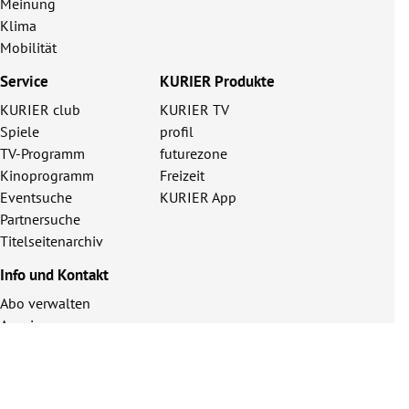
Meinung
Klima
Mobilität
Service
KURIER Produkte
KURIER club
KURIER TV
Spiele
profil
TV-Programm
futurezone
Kinoprogramm
Freizeit
Eventsuche
KURIER App
Partnersuche
Titelseitenarchiv
Info und Kontakt
Abo verwalten
Anzeigen
Werbetarife
FAQ
Kontakt