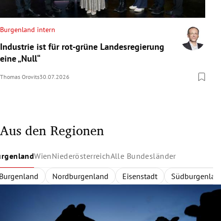
Burgenland intern
Industrie ist für rot-grüne Landesregierung
eine „Null“
Thomas Orovits
30.07.2026
Aus den Regionen
urgenland
Wien
Niederösterreich
Alle Bundesländer
Burgenland
Wien
Niederösterreich
Alle Bundesländer
Innerhalb des Gürtels
Nordburgenland
Rund um Wien
Wien
Niederösterreich
Außerhalb des Gürtels
Eisenstadt
Zentralregion
Südburgenlan
Burgenland
Waldvier
Dona