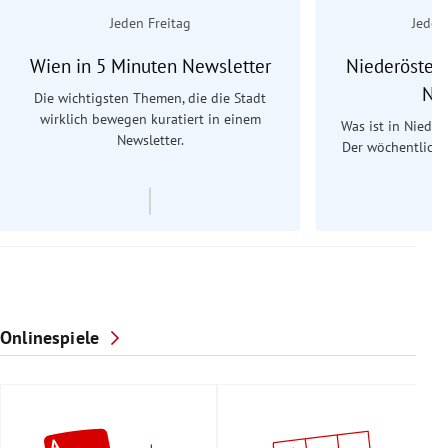
Jeden Freitag
Jeden
Wien in 5 Minuten Newsletter
Niederösterr
Ne
Die wichtigsten Themen, die die Stadt
wirklich bewegen kuratiert in einem
Was ist in Nieder
Newsletter.
Der wöchentliche
Re
Onlinespiele