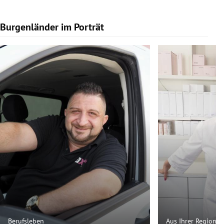
Burgenländer im Porträt
Slide 1 von 9
Berufsleben
Aus Ihrer Region