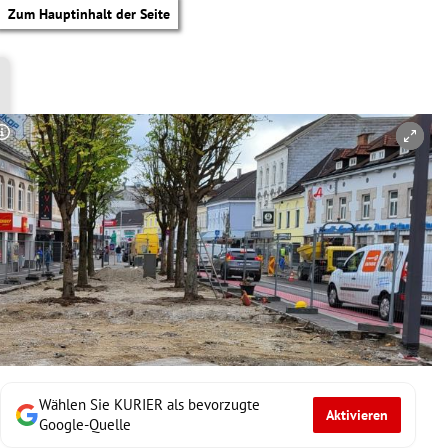
Zum Hauptinhalt der Seite
Copyright-Hinweis öffnen/schließen
Wählen Sie KURIER als bevorzugte
Aktivieren
tik Untermenü
Google-Quelle