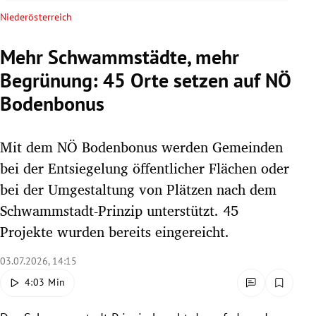
rreich Untermenü
Niederösterreich
rt Untermenü
Mehr Schwammstädte, mehr
Begrünung: 45 Orte setzen auf NÖ
schaft Untermenü
Bodenbonus
s Untermenü
Mit dem NÖ Bodenbonus werden Gemeinden
zeit Untermenü
bei der Entsiegelung öffentlicher Flächen oder
undheit Untermenü
bei der Umgestaltung von Plätzen nach dem
Schwammstadt-Prinzip unterstützt. 45
tur Untermenü
Projekte wurden bereits eingereicht.
nung Untermenü
03.07.2026, 14:15
4:03 Min
lität Untermenü