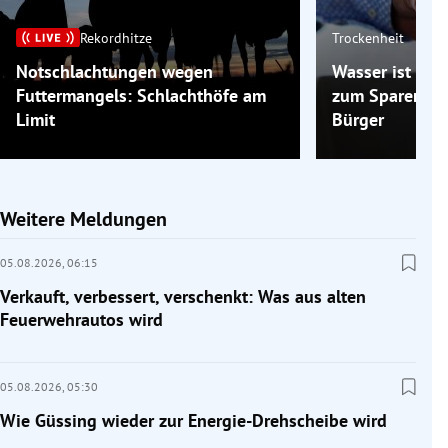
Rekordhitze
Trockenheit
Notschlachtungen wegen
Wasser ist kna
Futtermangels: Schlachthöfe am
zum Sparen auf
Limit
Bürger
Weitere Meldungen
05.08.2026,
06:15
Verkauft, verbessert, verschenkt: Was aus alten
Feuerwehrautos wird
05.08.2026,
05:30
Wie Güssing wieder zur Energie-Drehscheibe wird