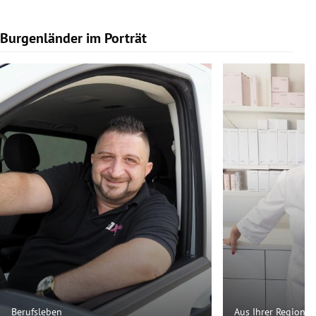
Burgenländer im Porträt
Slide 1 von 9
Berufsleben
Aus Ihrer Region