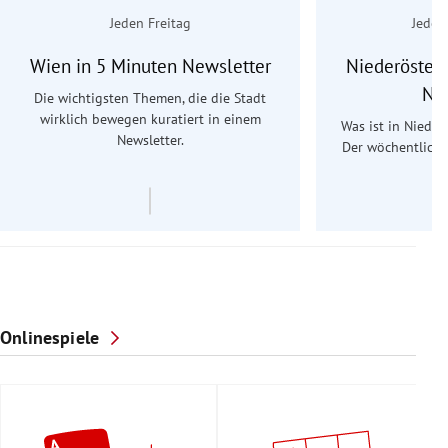
Jeden Freitag
Jeden
Wien in 5 Minuten Newsletter
Niederösterr
Ne
Die wichtigsten Themen, die die Stadt
wirklich bewegen kuratiert in einem
Was ist in Nieder
Newsletter.
Der wöchentliche
Re
Onlinespiele