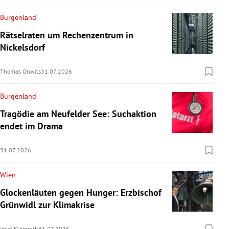
Burgenland
Rätselraten um Rechenzentrum in
Nickelsdorf
Thomas Orovits
31.07.2026
Burgenland
Tragödie am Neufelder See: Suchaktion
endet im Drama
31.07.2026
Wien
Glockenläuten gegen Hunger: Erzbischof
Grünwidl zur Klimakrise
Josef Kleinrath
31.07.2026