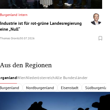
Burgenland intern
Industrie ist für rot-grüne Landesregierung
eine „Null“
Thomas Orovits
30.07.2026
Aus den Regionen
urgenland
Wien
Niederösterreich
Alle Bundesländer
Burgenland
Wien
Niederösterreich
Alle Bundesländer
Innerhalb des Gürtels
Nordburgenland
Rund um Wien
Wien
Niederösterreich
Außerhalb des Gürtels
Eisenstadt
Zentralregion
Südburgenlan
Burgenland
Waldvier
Dona