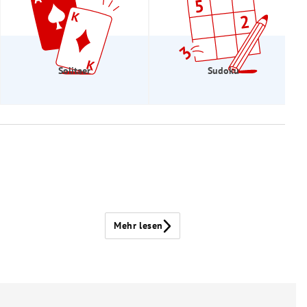
Solitaer
Sudoku
Mehr lesen