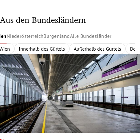
Aus den Bundesländern
ien
Niederösterreich
Burgenland
Alle Bundesländer
Wien
Niederösterreich
Burgenland
Alle Bundesländer
Innerhalb des Gürtels
Nordburgenland
Rund um Wien
Wien
Niederösterreich
Außerhalb des Gürtels
Eisenstadt
Zentralregion
Südburgenlan
Burgenland
Waldvier
Dona