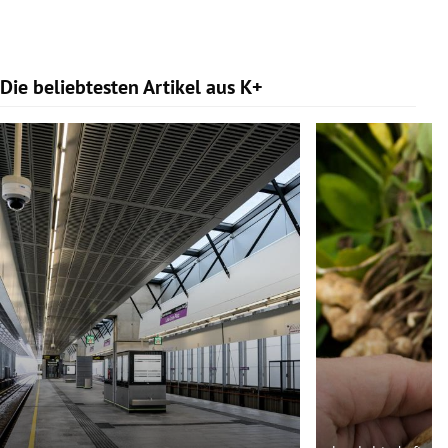
Die beliebtesten Artikel aus K+
Slide 1 von 9