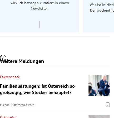
wirklich bewegen kuratiert in einem
Was ist in Nieder
Newsletter.
Der wöchentliche
Re
Weitere Meldungen
Faktencheck
Familienleistungen: Ist Österreich so
großzügig, wie Stocker behauptet?
Michael Hammerl
Gestern
Österreich