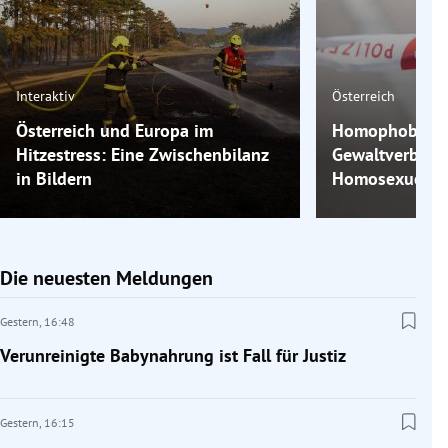
Interaktiv
Österreich
Österreich und Europa im
Homophobe Gew
Hitzestress: Eine Zwischenbilanz
Gewaltverbrec
in Bildern
Homosexuelle 
Die neuesten Meldungen
Gestern,
16:48
Verunreinigte Babynahrung ist Fall für Justiz
Gestern,
16:15