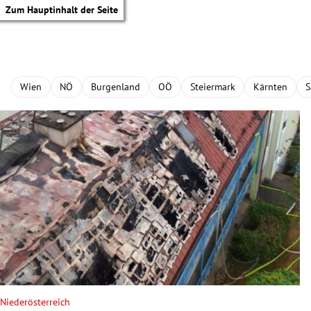
Zum Hauptinhalt der Seite
Wien
NÖ
Burgenland
OÖ
Steiermark
Kärnten
S
tik Untermenü
Niederösterreich