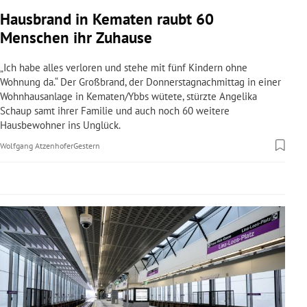
rreich Untermenü
Hausbrand in Kematen raubt 60
Menschen ihr Zuhause
rt Untermenü
„Ich habe alles verloren und stehe mit fünf Kindern ohne
schaft Untermenü
Wohnung da.“ Der Großbrand, der Donnerstagnachmittag in einer
Wohnhausanlage in Kematen/Ybbs wütete, stürzte Angelika
Schaup samt ihrer Familie und auch noch 60 weitere
s Untermenü
Hausbewohner ins Unglück.
zeit Untermenü
Wolfgang Atzenhofer
Gestern
undheit Untermenü
tur Untermenü
nung Untermenü
lität Untermenü