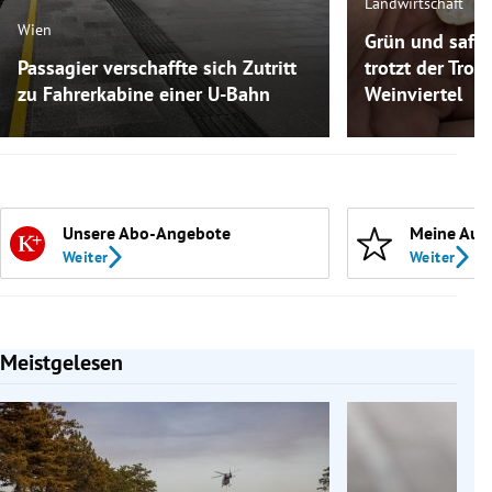
Landwirtschaft
Wien
Grün und safti
Passagier verschaffte sich Zutritt
trotzt der Troc
zu Fahrerkabine einer U-Bahn
Weinviertel
Unsere Abo-Angebote
Meine Aut
Weiter
Weiter
Meistgelesen
Slide 1 von 7