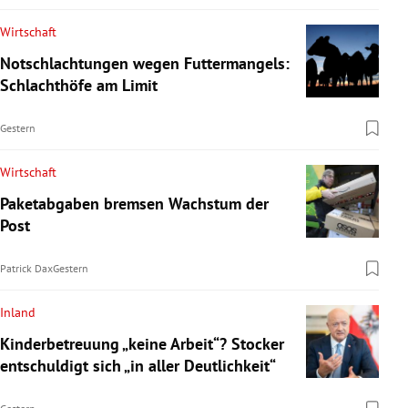
Wirtschaft
Notschlachtungen wegen Futtermangels:
Schlachthöfe am Limit
Gestern
Wirtschaft
Paketabgaben bremsen Wachstum der
Post
Patrick Dax
Gestern
Inland
Kinderbetreuung „keine Arbeit“? Stocker
entschuldigt sich „in aller Deutlichkeit“