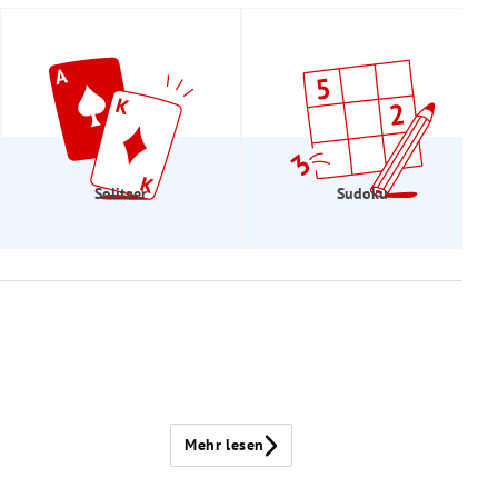
Solitaer
Sudoku
Mehr lesen