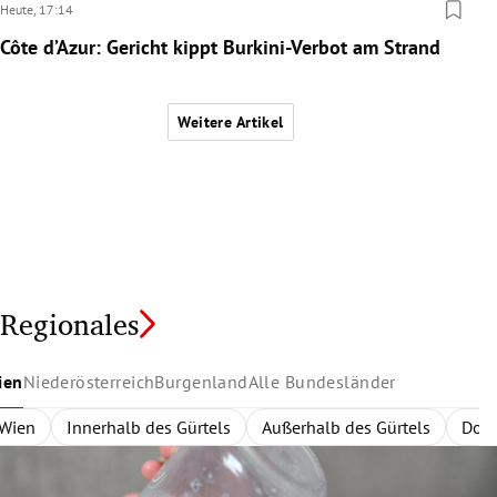
Heute,
17:14
Côte d’Azur: Gericht kippt Burkini-Verbot am Strand
Weitere Artikel
Regionales
ien
Niederösterreich
Burgenland
Alle Bundesländer
Wien
Niederösterreich
Burgenland
Alle Bundesländer
Innerhalb des Gürtels
Nordburgenland
Rund um Wien
Wien
Niederösterreich
Außerhalb des Gürtels
Eisenstadt
Zentralregion
Südburgenlan
Burgenland
Waldvier
Dona