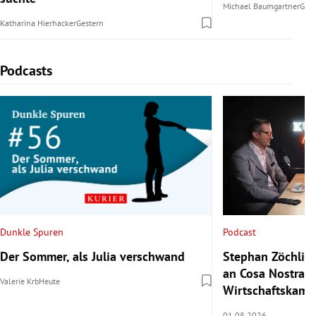
Michael Baumgartner
Gest
Katharina Hierhacker
Gestern
Podcasts
Slide 1 von 4
Podcast
Dunkle Spuren
Stephan Zöchling
Der Sommer, als Julia verschwand
an Cosa Nostra a
Valerie Krb
Heute
Wirtschaftskamm
01.08.2026