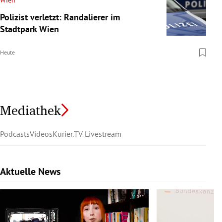
Wien
Polizist verletzt: Randalierer im
Stadtpark Wien
Heute
Mediathek
Podcasts
Videos
Kurier.TV Livestream
Aktuelle News
Slide 1 von 6