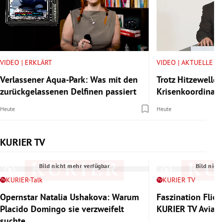
VIDEO | ERKLÄRT
VIDEO | AKTUELLE V
Verlassener Aqua-Park: Was mit den
Trotz Hitzewelle:
zurückgelassenen Delfinen passiert
Krisenkoordinator
Heute
Heute
KURIER TV
Slide 1 von 6
Bild nicht mehr verfügbar
Bild nich
KURIER-Talk
KURIER TV
Opernstar Natalia Ushakova: Warum
Faszination Flie
Placido Domingo sie verzweifelt
KURIER TV Aviat
suchte