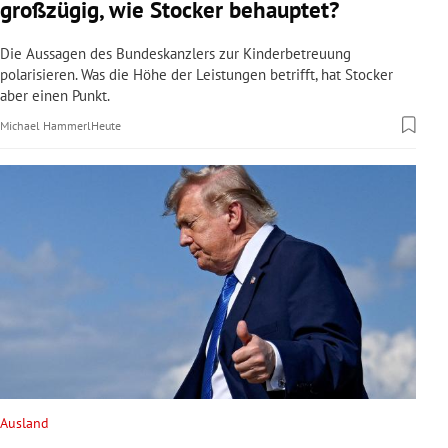
großzügig, wie Stocker behauptet?
rreich Untermenü
Die Aussagen des Bundeskanzlers zur Kinderbetreuung
rt Untermenü
polarisieren. Was die Höhe der Leistungen betrifft, hat Stocker
aber einen Punkt.
schaft Untermenü
Michael Hammerl
Heute
s Untermenü
zeit Untermenü
undheit Untermenü
tur Untermenü
nung Untermenü
lität Untermenü
Ausland