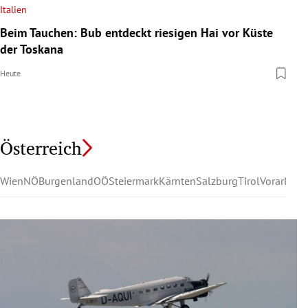
Italien
Beim Tauchen: Bub entdeckt riesigen Hai vor Küste
der Toskana
Heute
Österreich
Wien
NÖ
Burgenland
OÖ
Steiermark
Kärnten
Salzburg
Tirol
Vorarlber