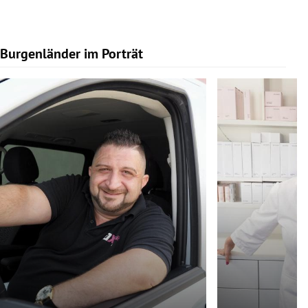
Burgenländer im Porträt
Slide 1 von 9