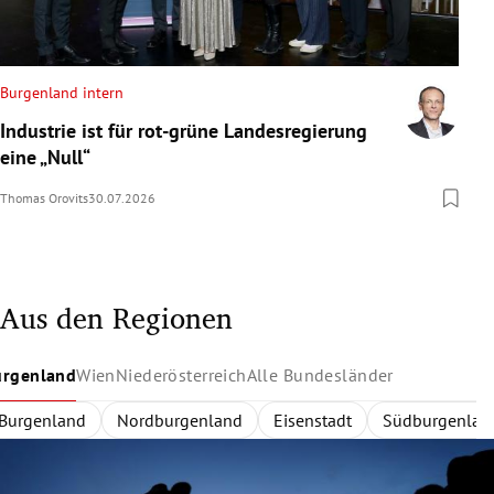
Burgenland intern
Industrie ist für rot-grüne Landesregierung
eine „Null“
Thomas Orovits
30.07.2026
Aus den Regionen
urgenland
Wien
Niederösterreich
Alle Bundesländer
Burgenland
Wien
Niederösterreich
Alle Bundesländer
Innerhalb des Gürtels
Nordburgenland
Rund um Wien
Wien
Niederösterreich
Außerhalb des Gürtels
Eisenstadt
Zentralregion
Südburgenlan
Burgenland
Waldvier
Dona