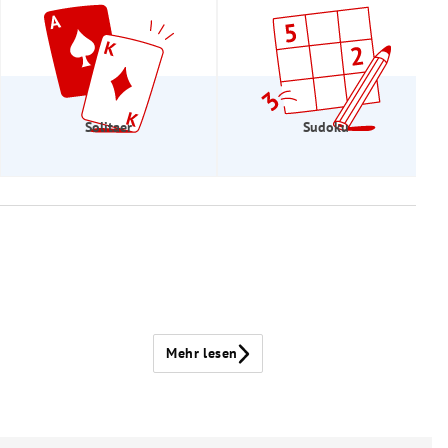
Solitaer
Sudoku
Mehr lesen