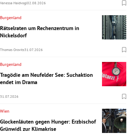
Vanessa Haidvogl
02.08.2026
Burgenland
Rätselraten um Rechenzentrum in
Nickelsdorf
Thomas Orovits
31.07.2026
Burgenland
Tragödie am Neufelder See: Suchaktion
endet im Drama
31.07.2026
Wien
Glockenläuten gegen Hunger: Erzbischof
Grünwidl zur Klimakrise