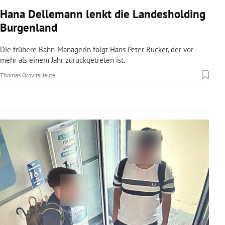
rreich Untermenü
Hana Dellemann lenkt die Landesholding
Burgenland
rt Untermenü
Die frühere Bahn-Managerin folgt Hans Peter Rucker, der vor
schaft Untermenü
mehr als einem Jahr zurückgetreten ist.
Thomas Orovits
Heute
s Untermenü
zeit Untermenü
undheit Untermenü
tur Untermenü
nung Untermenü
lität Untermenü