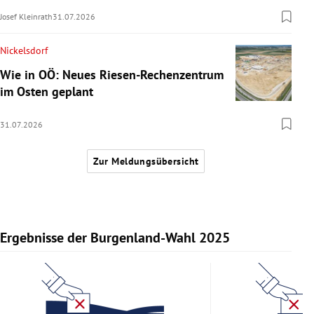
Josef Kleinrath
31.07.2026
Nickelsdorf
Wie in OÖ: Neues Riesen-Rechenzentrum
im Osten geplant
31.07.2026
Zur Meldungsübersicht
Ergebnisse der Burgenland-Wahl 2025
Slide 1 von 11