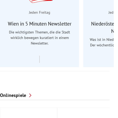
Jeden Freitag
Jeden
Wien in 5 Minuten Newsletter
Niederösterr
Ne
Die wichtigsten Themen, die die Stadt
wirklich bewegen kuratiert in einem
Was ist in Nieder
Newsletter.
Der wöchentliche
Re
Onlinespiele