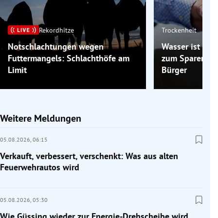
Rekordhitze
Trockenheit
Notschlachtungen wegen
Wasser ist kna
Futtermangels: Schlachthöfe am
zum Sparen auf
Limit
Bürger
Weitere Meldungen
05.08.2026,
06:15
Verkauft, verbessert, verschenkt: Was aus alten
Feuerwehrautos wird
05.08.2026,
05:30
Wie Güssing wieder zur Energie-Drehscheibe wird