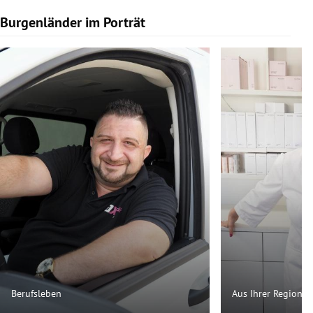
Burgenländer im Porträt
Slide 1 von 9
Berufsleben
Aus Ihrer Region