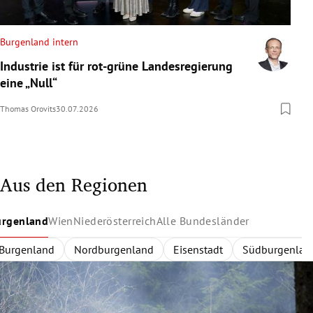
Burgenland intern
Industrie ist für rot-grüne Landesregierung
eine „Null“
Thomas Orovits
30.07.2026
Aus den Regionen
urgenland
Wien
Niederösterreich
Alle Bundesländer
Burgenland
Wien
Niederösterreich
Alle Bundesländer
Innerhalb des Gürtels
Nordburgenland
Rund um Wien
Wien
Niederösterreich
Außerhalb des Gürtels
Eisenstadt
Zentralregion
Südburgenlan
Burgenland
Waldvier
Dona