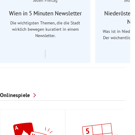
Jeden Freitag
Jeden
Wien in 5 Minuten Newsletter
Niederösterr
Ne
Die wichtigsten Themen, die die Stadt
wirklich bewegen kuratiert in einem
Was ist in Nieder
Newsletter.
Der wöchentliche
Re
Onlinespiele