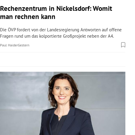
rreich Untermenü
Rechenzentrum in Nickelsdorf: Womit
man rechnen kann
rt Untermenü
Die ÖVP fordert von der Landesregierung Antworten auf offene
schaft Untermenü
Fragen rund um das kolportierte Großprojekt neben der A4.
Paul Haider
Gestern
s Untermenü
zeit Untermenü
undheit Untermenü
tur Untermenü
nung Untermenü
lität Untermenü