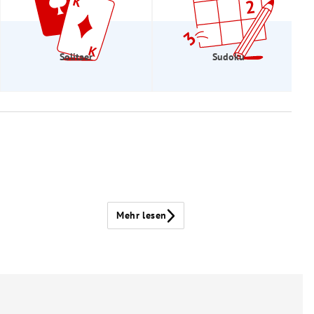
Solitaer
Sudoku
Mehr lesen