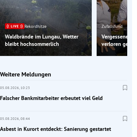
Rekordhitze
Zufallsfund
Waldbrände im Lungau, Wetter
Vergessene Fäs
bleibt hochsommerlich
verloren gega
Weitere Meldungen
05.08.2026,
10:23
Falscher Bankmitarbeiter erbeutet viel Geld
05.08.2026,
08:44
Asbest in Kurort entdeckt: Sanierung gestartet