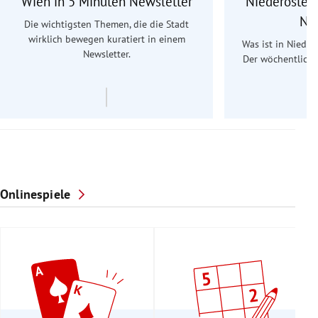
Wien in 5 Minuten Newsletter
Niederösterr
Ne
Die wichtigsten Themen, die die Stadt
wirklich bewegen kuratiert in einem
Was ist in Nieder
Newsletter.
Der wöchentliche
Re
Onlinespiele