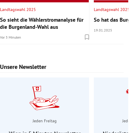
Landtagswahl 2025
Landtagswahl 2025
So sieht die Wählerstromanalyse für
So hat das Burg
die Burgenland-Wahl aus
19.01.2025
Vor 3 Minuten
Unsere Newsletter
Slide 1 von 9
Jeden Freitag
Jeden