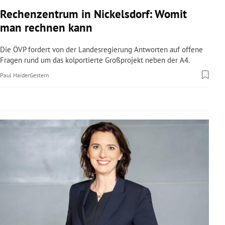
rreich Untermenü
Rechenzentrum in Nickelsdorf: Womit
man rechnen kann
rt Untermenü
Die ÖVP fordert von der Landesregierung Antworten auf offene
schaft Untermenü
Fragen rund um das kolportierte Großprojekt neben der A4.
Paul Haider
Gestern
s Untermenü
zeit Untermenü
undheit Untermenü
tur Untermenü
nung Untermenü
lität Untermenü