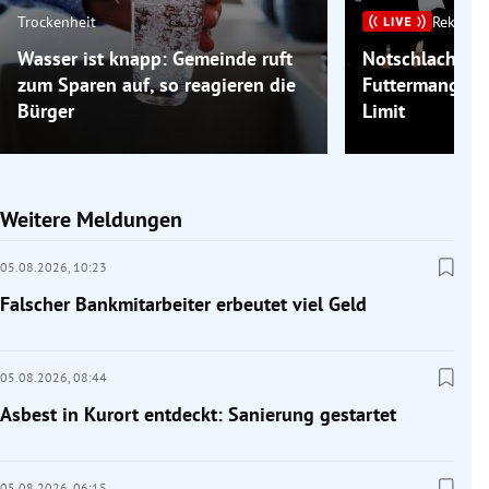
Trockenheit
Rekordh
Wasser ist knapp: Gemeinde ruft
Notschlachtu
zum Sparen auf, so reagieren die
Futtermangels
Bürger
Limit
Weitere Meldungen
05.08.2026,
10:23
Falscher Bankmitarbeiter erbeutet viel Geld
05.08.2026,
08:44
Asbest in Kurort entdeckt: Sanierung gestartet
05.08.2026,
06:15