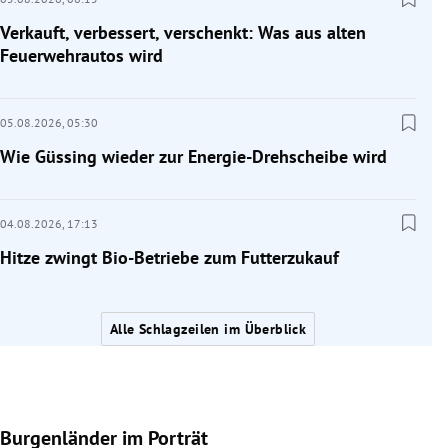
Verkauft, verbessert, verschenkt: Was aus alten
Feuerwehrautos wird
05.08.2026,
05:30
Wie Güssing wieder zur Energie-Drehscheibe wird
04.08.2026,
17:13
Hitze zwingt Bio-Betriebe zum Futterzukauf
Alle Schlagzeilen im Überblick
Burgenländer im Porträt
Slide 1 von 9