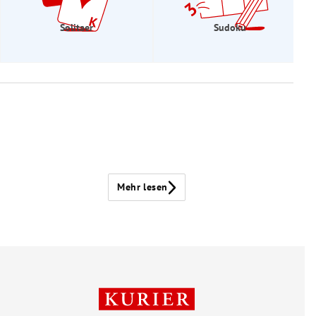
Solitaer
Sudoku
Mehr lesen