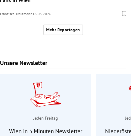
Fans in Wien
Franziska Trautmann
16.05.2026
Mehr Reportagen
Unsere Newsletter
Slide 1 von 9
Jeden Freitag
Jeden
Wien in 5 Minuten Newsletter
Niederösterr