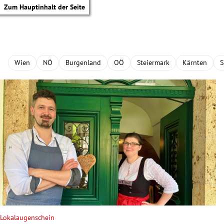
Zum Hauptinhalt der Seite
Wien
NÖ
Burgenland
OÖ
Steiermark
Kärnten
S
tik Untermenü
Lokalaugenschein