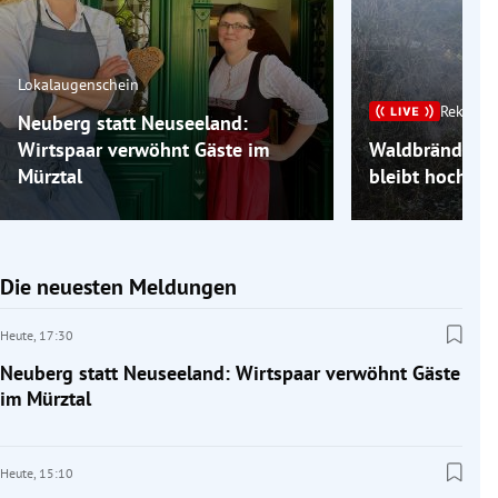
Lokalaugenschein
Rekordh
Neuberg statt Neuseeland:
Wirtspaar verwöhnt Gäste im
Waldbrände im
Mürztal
bleibt hochso
Die neuesten Meldungen
Heute,
17:30
Neuberg statt Neuseeland: Wirtspaar verwöhnt Gäste
im Mürztal
Heute,
15:10