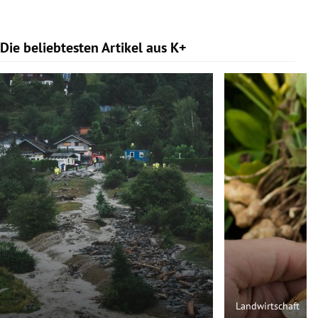
Die beliebtesten Artikel aus K+
Slide 1 von 9
Landwirtschaft