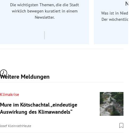
Ne
Die wichtigsten Themen, die die Stadt
wirklich bewegen kuratiert in einem
Was ist in Nieder
Newsletter.
Der wöchentliche
Re
Weitere Meldungen
Klimakrise
Mure im Kötschachtal „eindeutige
Auswirkung des Klimawandels“
Josef Kleinrath
Heute