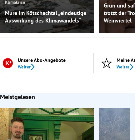
Klimakrise
Grün und safti
Mure im Kötschachtal „eindeutige
trotzt der Troc
Auswirkung des Klimawandels“
Weinviertel
Unsere Abo-Angebote
Meine Aut
Weiter
Weiter
Meistgelesen
Slide 1 von 7