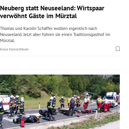
rreich Untermenü
Neuberg statt Neuseeland: Wirtspaar
verwöhnt Gäste im Mürztal
rt Untermenü
Thomas und Karolin Schäffer wollten eigentlich nach
schaft Untermenü
Neuseeland. Jetzt aber führen sie einen Traditionsgasthof im
Mürztal.
s Untermenü
Klaus Kamolz
Heute
zeit Untermenü
undheit Untermenü
tur Untermenü
nung Untermenü
lität Untermenü