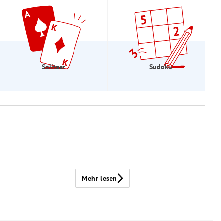
Solitaer
Sudoku
Mehr lesen