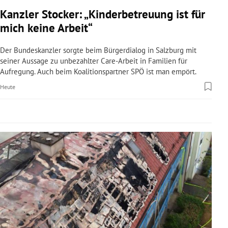
rreich Untermenü
Kanzler Stocker: „Kinderbetreuung ist für
mich keine Arbeit“
rt Untermenü
Der Bundeskanzler sorgte beim Bürgerdialog in Salzburg mit
schaft Untermenü
seiner Aussage zu unbezahlter Care-Arbeit in Familien für
Aufregung. Auch beim Koalitionspartner SPÖ ist man empört.
s Untermenü
Heute
zeit Untermenü
undheit Untermenü
tur Untermenü
nung Untermenü
lität Untermenü