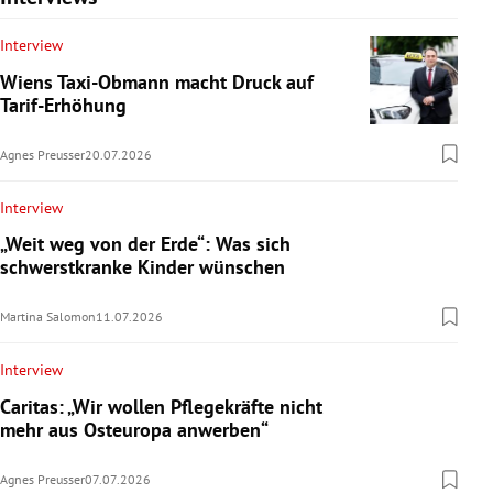
Interview
Wiens Taxi-Obmann macht Druck auf
Tarif-Erhöhung
Agnes Preusser
20.07.2026
Interview
„Weit weg von der Erde“: Was sich
schwerstkranke Kinder wünschen
Martina Salomon
11.07.2026
Interview
Caritas: „Wir wollen Pflegekräfte nicht
mehr aus Osteuropa anwerben“
Agnes Preusser
07.07.2026