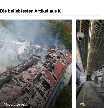
Die beliebtesten Artikel aus K+
Slide 1 von 9
Niederösterreich
Wien