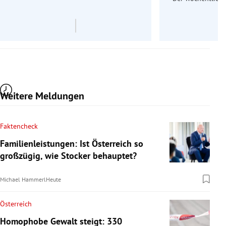
Re
Weitere Meldungen
Faktencheck
Familienleistungen: Ist Österreich so
großzügig, wie Stocker behauptet?
Michael Hammerl
Heute
Österreich
Homophobe Gewalt steigt: 330