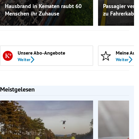
Hausbrand in Kematen raubt 60
Passagier versc
Menschen ihr Zuhause
zu Fahrerkabin
Unsere Abo-Angebote
Meine Aut
Weiter
Weiter
Meistgelesen
Slide 1 von 7