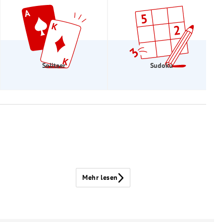
Solitaer
Sudoku
Mehr lesen