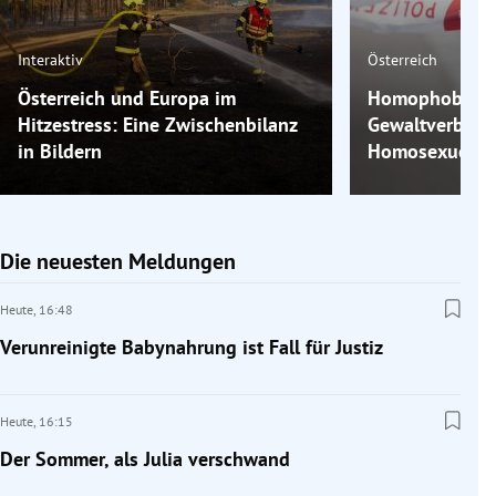
Interaktiv
Österreich
Österreich und Europa im
Homophobe Gew
Hitzestress: Eine Zwischenbilanz
Gewaltverbrec
in Bildern
Homosexuelle 
Die neuesten Meldungen
Heute,
16:48
Verunreinigte Babynahrung ist Fall für Justiz
Heute,
16:15
Der Sommer, als Julia verschwand