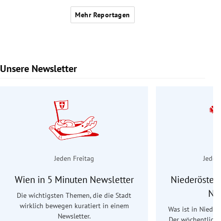
Mehr Reportagen
Unsere Newsletter
Slide 1 von 9
Jeden Freitag
Jeden
Wien in 5 Minuten Newsletter
Niederösterr
Ne
Die wichtigsten Themen, die die Stadt
wirklich bewegen kuratiert in einem
Was ist in Nieder
Newsletter.
Der wöchentliche