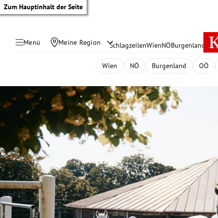
Zum Hauptinhalt der Seite
Menü
Meine Region
Schlagzeilen
Wien
NÖ
Burgenland
Öste
Wien
NÖ
Burgenland
OÖ
tik Untermenü
rreich Untermenü