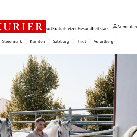
Anmelde
rreich
Politik
Wirtschaft
Sport
Kultur
Freizeit
Gesundheit
Stars
Steiermark
Kärnten
Salzburg
Tirol
Vorarlberg