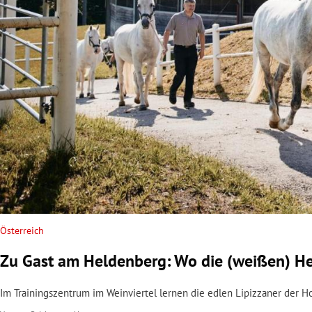
rt Untermenü
schaft Untermenü
s Untermenü
zeit Untermenü
undheit Untermenü
tur Untermenü
nung Untermenü
Österreich
Zu Gast am Heldenberg: Wo die (weißen) H
lität Untermenü
Im Trainingszentrum im Weinviertel lernen die edlen Lipizzaner der H