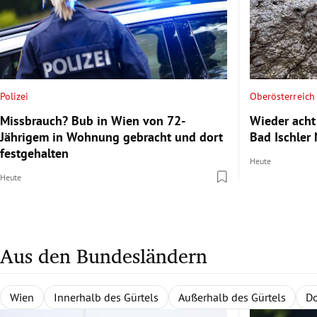
Polizei
Oberösterreich
Missbrauch? Bub in Wien von 72-
Wieder acht
Jährigem in Wohnung gebracht und dort
Bad Ischler
festgehalten
Heute
Heute
Aus den Bundesländern
Wien
Niederösterreich
Burgenland
Alle Bundesländer
Innerhalb des Gürtels
Nordburgenland
Rund um Wien
Wien
Niederösterreich
Außerhalb des Gürtels
Eisenstadt
Zentralregion
Südburgenl
Burgenlan
Waldvi
Do