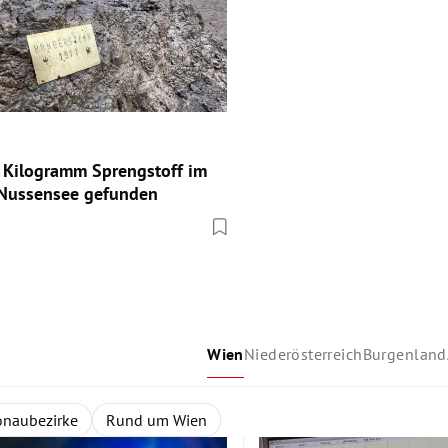
 Kilogramm Sprengstoff im
 Nussensee gefunden
Wien
Niederösterreich
Burgenland
and
d
ertel
naubezirke
Oberösterreich
Weinviertel
Rund um Wien
Steiermark
Thermenregion
Kärnten
Mostviertel
Salzburg
Ti