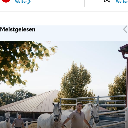
Weiter
Weiter
Meistgelesen
Slide 1 von 7