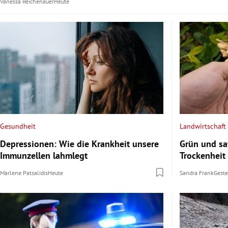
Vanessa Reichenauer
Heute
Gesundheit
Landwirtschaft
Depressionen: Wie die Krankheit unsere
Grün und saf
Immunzellen lahmlegt
Trockenheit
Marlene Patsalidis
Heute
Sandra Frank
Gest