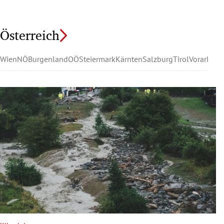
Österreich
Wien
NÖ
Burgenland
OÖ
Steiermark
Kärnten
Salzburg
Tirol
Vorarlber