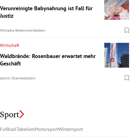
Verunreinigte Babynahrung ist Fall für
Justiz
Michaela Reibenwein
Gestern
Wirtschaft
Waldbrände: Rosenbauer erwartet mehr
Geschäft
Jasmin Sharma
Gestern
Sport
Fußball
Tabellen
Motorsport
Wintersport