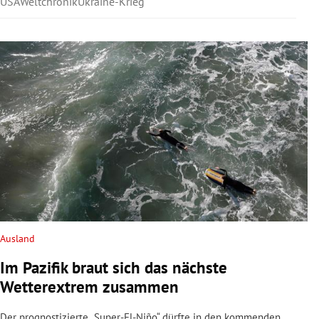
USA
Weltchronik
Ukraine-Krieg
Ausland
Im Pazifik braut sich das nächste
Wetterextrem zusammen
Der prognostizierte „Super-El-Niño“ dürfte in den kommenden