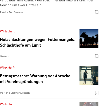
verdüstern den Ausblick der Post. Im ersten Halbjahr brach der
Gewinn um zwei Drittel ein.
Patrick Dax
Gestern
Wirtschaft
Notschlachtungen wegen Futtermangels:
Schlachthöfe am Limit
Gestern
Wirtschaft
Betrugsmasche: Warnung vor Abzocke
mit Vereinsgründungen
Marlene Liebhart
Gestern
Wirtschaft