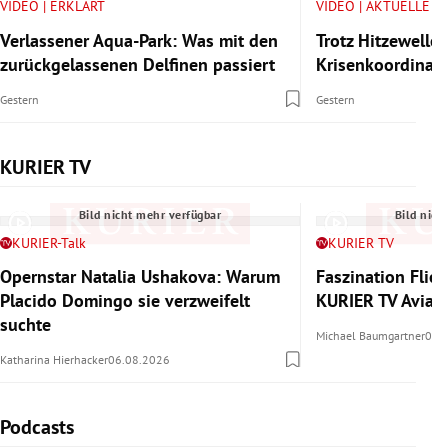
VIDEO | ERKLÄRT
VIDEO | AKTUELLE V
Verlassener Aqua-Park: Was mit den
Trotz Hitzewelle:
zurückgelassenen Delfinen passiert
Krisenkoordinator
Gestern
Gestern
KURIER TV
Slide 1 von 6
Bild nicht mehr verfügbar
Bild nich
KURIER-Talk
KURIER TV
Opernstar Natalia Ushakova: Warum
Faszination Flie
Placido Domingo sie verzweifelt
KURIER TV Aviat
suchte
Michael Baumgartner
06.
Katharina Hierhacker
06.08.2026
Podcasts
Slide 1 von 4