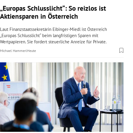
rreich Untermenü
„Europas Schlusslicht“: So reizlos ist
Aktiensparen in Österreich
rt Untermenü
Laut Finanzstaatssekretärin Eibinger-Miedl ist Österreich
schaft Untermenü
„Europas Schlusslicht“ beim langfristigen Sparen mit
Wertpapieren. Sie fordert steuerliche Anreize für Private.
s Untermenü
Michael Hammerl
Heute
zeit Untermenü
undheit Untermenü
tur Untermenü
nung Untermenü
lität Untermenü