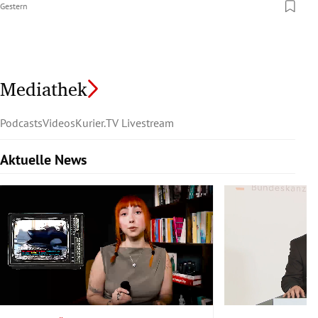
Gestern
Mediathek
Podcasts
Videos
Kurier.TV Livestream
Aktuelle News
Slide 1 von 6