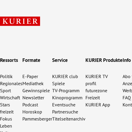
Ressorts
Formate
Service
KURIER Produkte
Info
Politik
E-Paper
KURIER club
KURIER TV
Abo 
Regionales
Mediathek
Spiele
profil
Anze
Sport
Gewinnspiele
TV-Programm
futurezone
Werb
Wirtschaft
Newsletter
Kinoprogramm
Freizeit
FAQ
Stars
Podcast
Eventsuche
KURIER App
Kont
freizeit
Horoskop
Partnersuche
Fokus
Pammesberger
Titelseitenarchiv
Leben