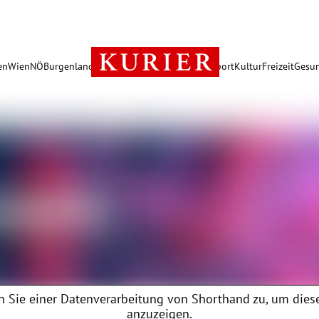
en
Wien
NÖ
Burgenland
Österreich
Politik
Wirtschaft
Sport
Kultur
Freizeit
Gesun
 Sie einer Datenverarbeitung von
Shorthand
zu, um diese
anzuzeigen.