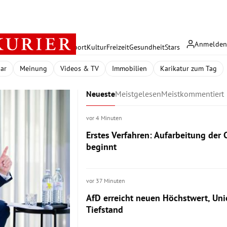
Anmelde
rreich
Politik
Wirtschaft
Sport
Kultur
Freizeit
Gesundheit
Stars
dar
Meinung
Videos & TV
Immobilien
Karikatur zum Tag
Neueste
Meistgelesen
Meistkommentiert
vor 4 Minuten
Erstes Verfahren: Aufarbeitung de
beginnt
vor 37 Minuten
AfD erreicht neuen Höchstwert, Unio
Tiefstand