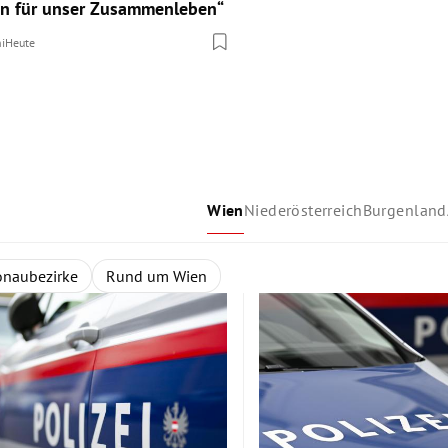
n für unser Zusammenleben“
hi
Heute
Wien
Niederösterreich
Burgenland
and
d
ertel
naubezirke
Oberösterreich
Weinviertel
Rund um Wien
Steiermark
Thermenregion
Kärnten
Mostviertel
Salzburg
Ti