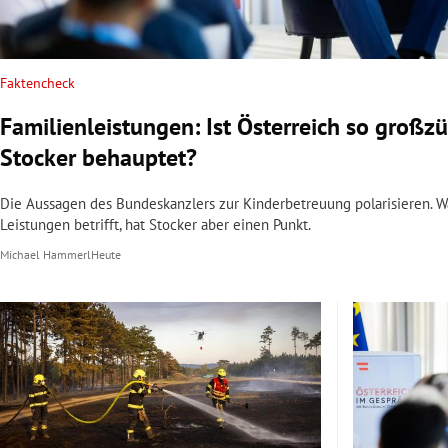
rt Untermenü
Faktencheck
schaft Untermenü
Familienleistungen: Ist Österreich so großzü
s Untermenü
Stocker behauptet?
zeit Untermenü
Die Aussagen des Bundeskanzlers zur Kinderbetreuung polarisieren. W
Leistungen betrifft, hat Stocker aber einen Punkt.
undheit Untermenü
Michael Hammerl
Heute
tur Untermenü
nung Untermenü
lität Untermenü