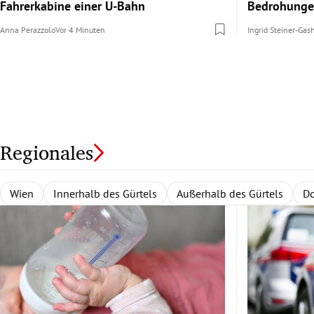
Fahrerkabine einer U-Bahn
Bedrohunge
Anna Perazzolo
Vor 4 Minuten
Ingrid Steiner-Gas
Regionales
Wien
Niederösterreich
Burgenland
Alle Bundesländer
Innerhalb des Gürtels
Nordburgenland
Rund um Wien
Wien
Niederösterreich
Außerhalb des Gürtels
Eisenstadt
Zentralregion
Südburgenl
Burgenlan
Waldvi
Do