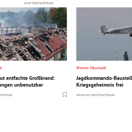
Josef Gebhard
Heute
ch
Wiener Neustadt
lut entfachte Großbrand:
Jagdkommando-Baustelle
ungen unbenutzbar
Kriegsgeheimnis frei
fer
Heute
Johannes Weichhart
Heute