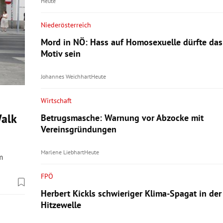
Heute
Niederösterreich
Mord in NÖ: Hass auf Homosexuelle dürfte das
Motiv sein
Johannes Weichhart
Heute
Wirtschaft
alk
Betrugsmasche: Warnung vor Abzocke mit
Vereinsgründungen
Marlene Liebhart
Heute
m
FPÖ
Herbert Kickls schwieriger Klima-Spagat in der
Hitzewelle