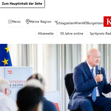
Zum Hauptinhalt der Seite
Menü
Meine Region
Schlagzeilen
Wien
NÖ
Burgenland
Öste
Hitzewelle
30 Jahre online
Spritpreis-Ra
tik Untermenü
rreich Untermenü