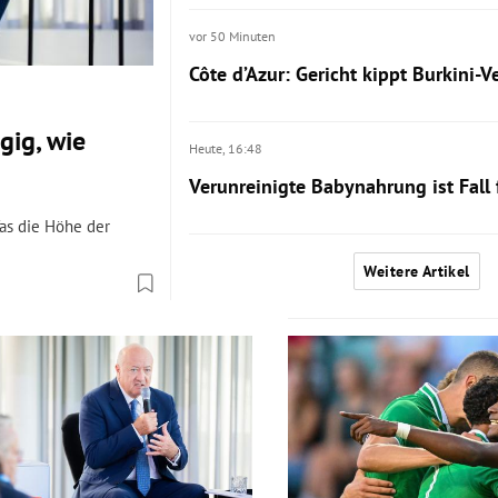
vor 50 Minuten
Côte d’Azur: Gericht kippt Burkini-
gig, wie
Heute,
16:48
Verunreinigte Babynahrung ist Fall f
as die Höhe der
Weitere Artikel