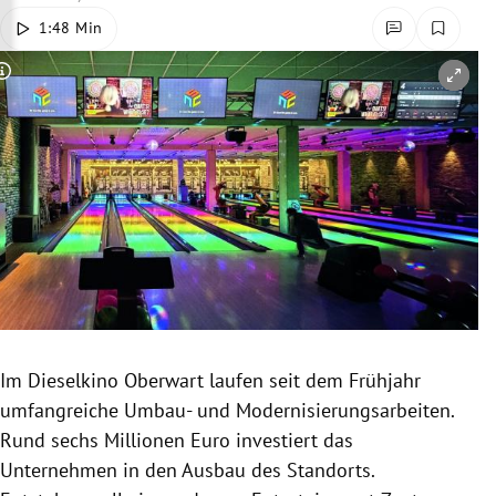
rreich Untermenü
1:48 Min
rt Untermenü
Copyright-Hinweis öffnen/schließen
schaft Untermenü
s Untermenü
zeit Untermenü
undheit Untermenü
tur Untermenü
Im Dieselkino Oberwart laufen seit dem Frühjahr
nung Untermenü
umfangreiche Umbau- und Modernisierungsarbeiten.
Rund sechs Millionen Euro investiert das
lität Untermenü
Unternehmen in den Ausbau des Standorts.